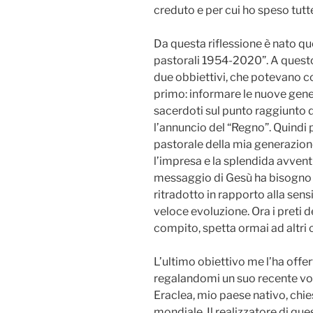
creduto e per cui ho speso tutt
Da questa riflessione è nato q
pastorali 1954-2020”. A questo 
due obbiettivi, che potevano c
primo: informare le nuove genera
sacerdoti sul punto raggiunto da
l’annuncio del “Regno”. Quindi
pastorale della mia generazion
l’impresa e la splendida avventur
messaggio di Gesù ha bisogno 
ritradotto in rapporto alla sensi
veloce evoluzione. Ora i preti d
compito, spetta ormai ad altri 
L’ultimo obiettivo me l’ha offe
regalandomi un suo recente vol
Eraclea, mio paese nativo, chie
mondiale. Il realizzatore di q