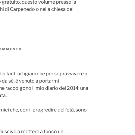
olo gratuito, questo volume presso la
hi di Carpenedo o nella chiesa del
COMMENTO
SU
L’ULTIMA
SPREMITURA
 dei tanti artigiani che per sopravvivere al
o da sé, è venuto a portarmi
e raccolgono il mio diario del 2014: una
ta.
mici che, con il progredire dell’età, sono
e riuscivo a mettere a fuoco un