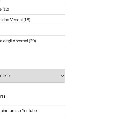
e
(12)
ri don Vecchi
(18)
le degli Arzeroni
(29)
NTI
rpinetum su Youtube