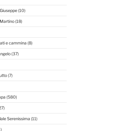
 Giuseppe
(10)
Martino
(18)
zati e cammina
(8)
Angelo
(37)
utto
(7)
mpa
(580)
27)
dale Serenissima
(11)
)