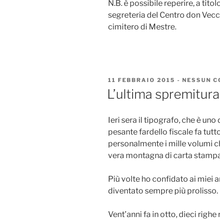
N.B. è possibile reperire, a tit
segreteria del Centro don Vecc
cimitero di Mestre.
PUBBLICATO
11 FEBBRAIO 2015
-
NESSUN 
IL
L’ultima spremitura
Ieri sera il tipografo, che è uno
pesante fardello fiscale fa tutt
personalmente i mille volumi ch
vera montagna di carta stampa
Più volte ho confidato ai miei a
diventato sempre più prolisso.
Vent’anni fa in otto, dieci righ