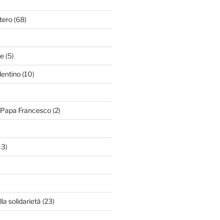
tero
(68)
le
(5)
lentino
(10)
i Papa Francesco
(2)
13)
lla solidarietà
(23)