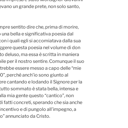
nevano un grande prete, non solo santo,
mpre sentito dire che, prima di morire,
una bella e significativa poesia dal
 con i quali egli si accomiatava dalla sua
ggere questa poesia nel volume di don
o deluso, ma essa è scritta in maniera
ile per il nostro sentire. Comunque il suo
 potrebbe essere messo a capo delle “mie
”, perché anch’io sono giunto al
re cantando e lodando il Signore per la
 tutto sommato è stata bella, intensa e
alla mia gente questo “cantico”, non
di fatti concreti, sperando che sia anche
 incentivo e di pungolo all’impegno, a
no” annunciato da Cristo.