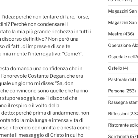
Magazzini San
’idea: perché non tentare di fare, forse,
Magazzini San 
adini? Perché non condensare il
to la mia più grande ricchezza in tutti i
Mestre
(436)
n discorso definitivo? Non però una
Operazione Al
 di fatti, di imprese e di scelte
a mia mente l’interrogativo: “Come?”.
Ospedale dell'
Ostello
(4)
questa domanda una confidenza che in
o l’onorevole Costante Degan, che era
Pastorale del L
uale un giorno mi disse: “Sa, don
e che convincono sono quelle che hanno
Persone
(253)
e stupore soggiunse “I discorsi che
Rassegna sta
 il respiro e il volto della
o detto: perché prima di andarmene, non
Riflessioni
(2.3
contando la mia lunga e intensa vita di
Ristorante soli
orso riferendo con umiltà e onestà come
ente il messaggio di Cristo in cui ho
Solidarietà
(571