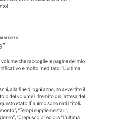
nto!
OMMENTO
SU
“L’ULTIMA
a”
SPREMITURA”
mo volume che raccoglie le pagine del mio
gnificativo e molto meditato: “L’ultima
ni, alla fine di ogni anno, ho avvertito il
tolo del volume il fremito dell’attesa del
questo stato d`animo sono nati i titoli:
tramonto”, “Tempi supplementari”,
giorno”, “Crepuscolo” ed ora “L’ultima