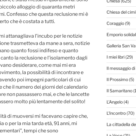
Chiesa
(625)
piccolo alloggio di quaranta metri
Chiesa del cimi
orni. Confesso che questa reclusione mi è
to che è costata a tutti.
Coraggio
(9)
Emporio solida
 mi attanagliava l’incubo per le notizie
sione trasmetteva da mane a sera, notizie
Galleria San Va
ano quanto fossi indifeso e quanto
I miei libri
(29)
o canto la reclusione e l’isolamento dagli
evano desiderare, come mai mi era
Il messaggio d
vimento, la possibilità di incontrare e
Il Prossimo
(5)
avendo poi impegni particolari di cui
 che il numero dei giorni del calendario
Il Samaritano
(
ore non passassero mai, e che le lancette
rassero molto più lentamente del solito!
L'Angelo
(4)
L'Incontro
(70)
ilità di muoversi mi facevano capire che,
a o per la mia tarda età, 91 anni, mi
La cittadella de
lementari”, tempi che sono
La Voce
(21)