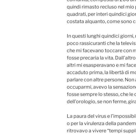
quindi rimasto recluso nel mio 
quadrati, per interi quindici gi
costata alquanto, come sono cer
In questi lunghi quindici giorni,
poco rassicuranti che la televi
che mi facevano toccare con m
fosse precaria la vita. Dall’altr
altri mi esasperavano e mi fac
accaduto prima, la libertà di mo
parlare con altre persone. Non 
occuparmi, avevo la sensazione
fosse sempre lo stesso, che le 
dell’orologio, se non ferme, gi
La paura del virus e l’impossib
o per la virulenza della pandemi
ritrovavo a vivere “tempi supp