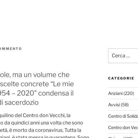
COMMENTO
SU
Cerca:
IL
CANTO
DEL
CIGNO
role, ma un volume che
CATEGORIE
e scelte concrete “Le mie
1954 – 2020” condensa il
Anziani
(220)
di sacerdozio
Avvisi
(58)
quilino del Centro don Vecchi, la
Centro di Solid
io da quindici anni una volta che sono
Centro don Vec
 età, è morto da coronavirus. Tutta la
iani, è stata messa in quarantena. Sono