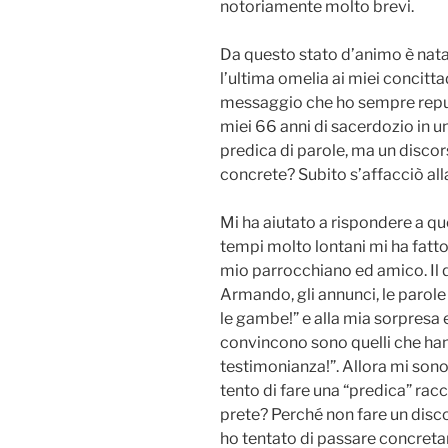
notoriamente molto brevi.
Da questo stato d’animo è nata l
l’ultima omelia ai miei concitt
messaggio che ho sempre reputa
miei 66 anni di sacerdozio in u
predica di parole, ma un discorso
concrete? Subito s’affacciò all
Mi ha aiutato a rispondere a 
tempi molto lontani mi ha fatt
mio parrocchiano ed amico. Il q
Armando, gli annunci, le parol
le gambe!” e alla mia sorpresa 
convincono sono quelli che hanno
testimonianza!”. Allora mi son
tento di fare una “predica” rac
prete? Perché non fare un disc
ho tentato di passare concretam