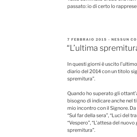
passato: io di certo lo rapprese
PUBBLICATO
7 FEBBRAIO 2015
-
NESSUN C
IL
“L’ultima spremitur
In questi giorni è uscito l’ulti
diario del 2014 con un titolo si
spremitura”.
Quando ho superato gli ottant’an
bisogno di indicare anche nel ti
mio incontro con il Signore. Da 
“Sul far della sera”, “Luci del 
“Vespero”, “L’attesa del nuovo 
spremitura”.