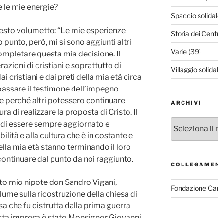
e le mie energie?
Spaccio solidal
uesto volumetto: “Le mie esperienze
Storia dei Cent
punto, però, mi si sono aggiunti altri
Varie
(39)
ompletare questa mia decisione. Il
zioni di cristiani e soprattutto di
Villaggio solida
i cristiani e dai preti della mia età circa
 passare il testimone dell’impegno
e perché altri potessero continuare
ARCHIVI
a di realizzare la proposta di Cristo. Il
Archivi
di essere sempre aggiornato e
bilità e alla cultura che è in costante e
ella mia età stanno terminando il loro
continuare dal punto da noi raggiunto.
COLLEGAME
rto mio nipote don Sandro Vigani,
Fondazione Ca
ume sulla ricostruzione della chiesa di
sa che fu distrutta dalla prima guerra
uesta impresa è stato Monsignor Giovanni