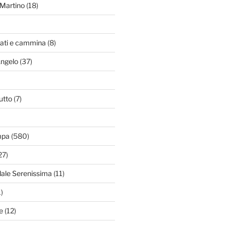
Martino
(18)
zati e cammina
(8)
Angelo
(37)
utto
(7)
mpa
(580)
27)
dale Serenissima
(11)
)
e
(12)