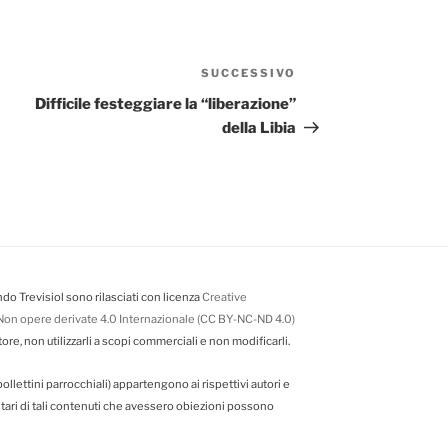
SUCCESSIVO
Articolo
successivo
Difficile festeggiare la “liberazione”
della Libia
do Trevisiol sono rilasciati con licenza
Creative
on opere derivate 4.0 Internazionale (CC BY-NC-ND 4.0)
tore, non utilizzarli a scopi commerciali e non modificarli.
da bollettini parrocchiali) appartengono ai rispettivi autori e
ietari di tali contenuti che avessero obiezioni possono