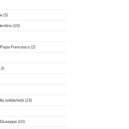
le
(5)
lentino
(10)
i Papa Francesco
(2)
13)
lla solidarietà
(23)
 Giuseppe
(10)