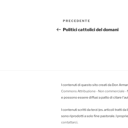
Navigazione
PRECEDENTE
Articolo
articoli
precedente:
Politici cattolici del domani
I contenuti di questo sito creati da Don Arman
Commons Attribuzione - Non commerciale - N
e possono essere diffusi a patto di citare l'au
I contenuti scritti da terzi (es. articoli tratti 
sono riprodotti a solo fine pastorale. I propr
contattarci
.