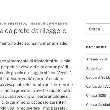
DO TREVISIOL
-
NESSUN COMMENTO
SU
Cerca:
MEZZO
a da prete da rileggere
SECOLO
DI
VITA
enti, ho deciso: riunirò in un armadio
DA
PRETE
CATEGORIE
DA
RILEGGERE
Anziani
(220)
che al momento di trasferirmi dalla mia
perpetua aveva definito con un po’ di
Avvisi
(58)
ccolo guscio di alloggio al “don Vecchi”,
Centro di Solid
iblioteca. In verità non mi è costato
i serviva punto. Ho potuto portare con me
Centro don Vec
i media grandezza ove ho stipato tutti i
Chiesa
(625)
, i quali sono in gran parte antologie di
dici di cui mi sono occupato durante il
Chiesa del cimi
ndo voglio recuperare il mio passato,