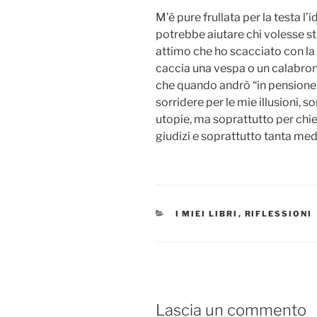
M’è pure frullata per la testa 
potrebbe aiutare chi volesse st
attimo che ho scacciato con la 
caccia una vespa o un calabron
che quando andrò “in pensione d
sorridere per le mie illusioni, 
utopie, ma soprattutto per chie
giudizi e soprattutto tanta med
CATEGORIE
I MIEI LIBRI
,
RIFLESSIONI
Lascia un commento