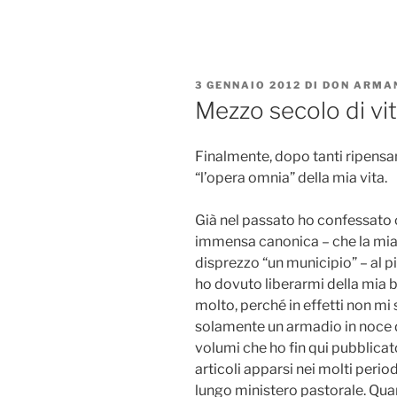
Salta
al
contenuto
PUBBLICATO
3 GENNAIO 2012
DI
DON ARMAN
IL
Mezzo secolo di vit
Finalmente, dopo tanti ripensam
“l’opera omnia” della mia vita.
Già nel passato ho confessato 
immensa canonica – che la mia 
disprezzo “un municipio” – al pi
ho dovuto liberarmi della mia b
molto, perché in effetti non m
solamente un armadio in noce d
volumi che ho fin qui pubblicato
articoli apparsi nei molti perio
lungo ministero pastorale. Qua