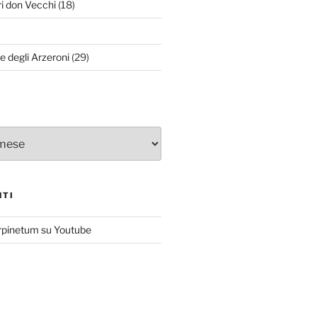
ri don Vecchi
(18)
le degli Arzeroni
(29)
NTI
rpinetum su Youtube