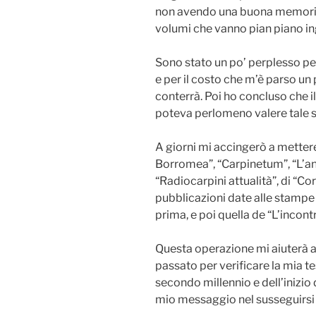
non avendo una buona memoria,
volumi che vanno pian piano in
Sono stato un po’ perplesso per
e per il costo che m’è parso un 
conterrà. Poi ho concluso che i
poteva perlomeno valere tale
A giorni mi accingerò a mettere 
Borromea”, “Carpinetum”, “L’anz
“Radiocarpini attualità”, di “Cor
pubblicazioni date alle stampe 
prima, e poi quella de “L’incont
Questa operazione mi aiuterà a
passato per verificare la mia te
secondo millennio e dell’inizio 
mio messaggio nel susseguirsi d