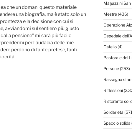
Magazzini San 
l’idea che un domani questo materiale
endere una biografia, ma è stato solo un
Mestre
(436)
prontezza e la decisione con cui si
Operazione Al
e, avviandomi sul sentiero più giusto
alla pensione” mi sarà più facile
Ospedale dell'
sorprendermi per l’audacia delle mie
Ostello
(4)
dere perdono di tante pretese, tanti
iocrità.
Pastorale del L
Persone
(253)
Rassegna sta
Riflessioni
(2.3
Ristorante soli
Solidarietà
(571
Spaccio solidal