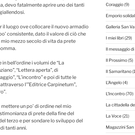
Coraggio
(9)
 devo fatalmente aprire uno dei tanti
giallendosi.
Emporio solida
 il luogo ove collocare il nuovo armadio
Galleria San Va
po’ consistente, dato il valore di ciò che
I miei libri
(29)
l mio mezzo secolo di vita da prete
 somma.
Il messaggio d
Il Prossimo
(5)
in bell’ordine i volumi de “La
iano”, “Lettera aperta”, di
Il Samaritano
(
aggio”, “L’incontro” e poi di tutte le
L'Angelo
(4)
attraverso l'”Editrice Carpinetum”,
ro”.
L'Incontro
(70)
La cittadella de
 mettere un po’ di ordine nel mio
stimonianza di prete della fine del
La Voce
(21)
del terzo e per sondare lo sviluppo del
Magazzini San
i tanti anni.