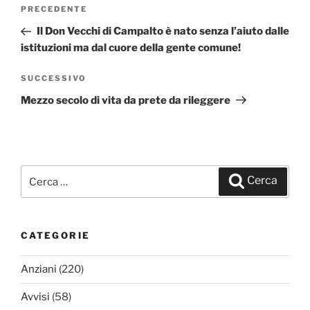
Navigazione
PRECEDENTE
Articolo
articoli
precedente:
Il Don Vecchi di Campalto è nato senza l’aiuto dalle
istituzioni ma dal cuore della gente comune!
SUCCESSIVO
Articolo
successivo
Mezzo secolo di vita da prete da rileggere
Cerca:
Cerca
CATEGORIE
Anziani
(220)
Avvisi
(58)