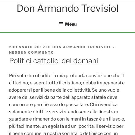
Salta
al
contenuto
Menu
PUBBLICATO
2 GENNAIO 2012
DI
DON ARMANDO TREVISIOL
-
IL
NESSUN COMMENTO
SU
POLITICI
Politici cattolici del domani
CATTOLICI
DEL
DOMANI
Più volte ho ribadito la mia profonda convinzione che il
cittadino, e soprattutto il cristiano, debba impegnarsi e
adoperarsi per il bene della collettività. Se uno vuole
avere dei servizi da parte dell’apparato statale deve
concorrere perché esso lo possa fare. Chi rivendica
solamente diritti e servizi standosene alla finestra a
guardare e rimanendo con le mani in tasca è un illuso o,
più facilmente, un egoista ed un ipocrita. Il servizio per
il bene comune la nostra società lo definisce con un