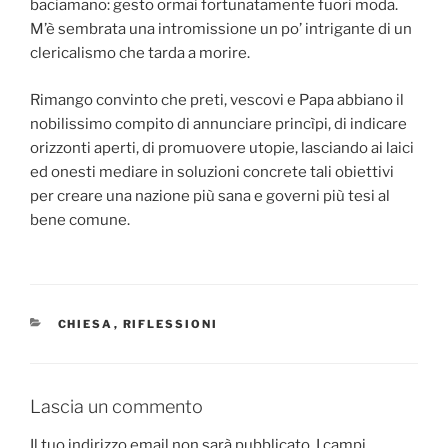
baciamano: gesto ormai fortunatamente fuori moda.
M’è sembrata una intromissione un po’ intrigante di un
clericalismo che tarda a morire.
Rimango convinto che preti, vescovi e Papa abbiano il
nobilissimo compito di annunciare princìpi, di indicare
orizzonti aperti, di promuovere utopie, lasciando ai laici
ed onesti mediare in soluzioni concrete tali obiettivi
per creare una nazione più sana e governi più tesi al
bene comune.
CATEGORIE
CHIESA
,
RIFLESSIONI
Lascia un commento
Il tuo indirizzo email non sarà pubblicato.
I campi