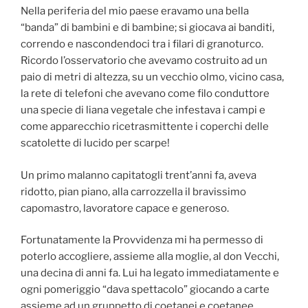
Nella periferia del mio paese eravamo una bella
“banda” di bambini e di bambine; si giocava ai banditi,
correndo e nascondendoci tra i filari di granoturco.
Ricordo l’osservatorio che avevamo costruito ad un
paio di metri di altezza, su un vecchio olmo, vicino casa,
la rete di telefoni che avevano come filo conduttore
una specie di liana vegetale che infestava i campi e
come apparecchio ricetrasmittente i coperchi delle
scatolette di lucido per scarpe!
Un primo malanno capitatogli trent’anni fa, aveva
ridotto, pian piano, alla carrozzella il bravissimo
capomastro, lavoratore capace e generoso.
Fortunatamente la Provvidenza mi ha permesso di
poterlo accogliere, assieme alla moglie, al don Vecchi,
una decina di anni fa. Lui ha legato immediatamente e
ogni pomeriggio “dava spettacolo” giocando a carte
assieme ad un gruppetto di coetanei e coetanee.