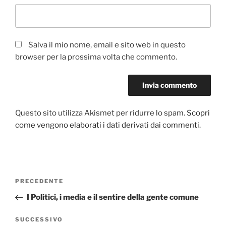
Salva il mio nome, email e sito web in questo
browser per la prossima volta che commento.
Questo sito utilizza Akismet per ridurre lo spam.
Scopri
come vengono elaborati i dati derivati dai commenti
.
Navigazione
PRECEDENTE
Articolo
articoli
precedente:
I Politici, i media e il sentire della gente comune
SUCCESSIVO
Articolo