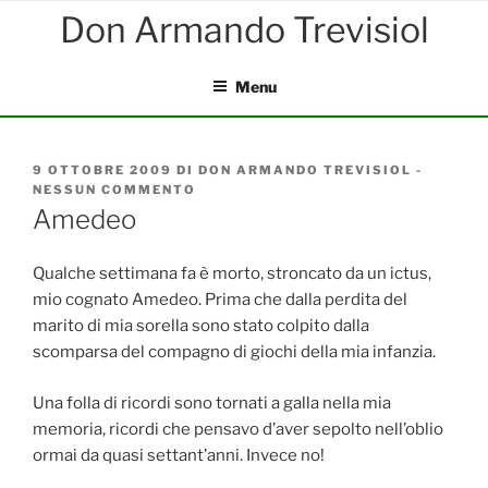
Salta
al
contenuto
Menu
PUBBLICATO
9 OTTOBRE 2009
DI
DON ARMANDO TREVISIOL
-
IL
NESSUN COMMENTO
SU
AMEDEO
Amedeo
Qualche settimana fa è morto, stroncato da un ictus,
mio cognato Amedeo. Prima che dalla perdita del
marito di mia sorella sono stato colpito dalla
scomparsa del compagno di giochi della mia infanzia.
Una folla di ricordi sono tornati a galla nella mia
memoria, ricordi che pensavo d’aver sepolto nell’oblio
ormai da quasi settant’anni. Invece no!