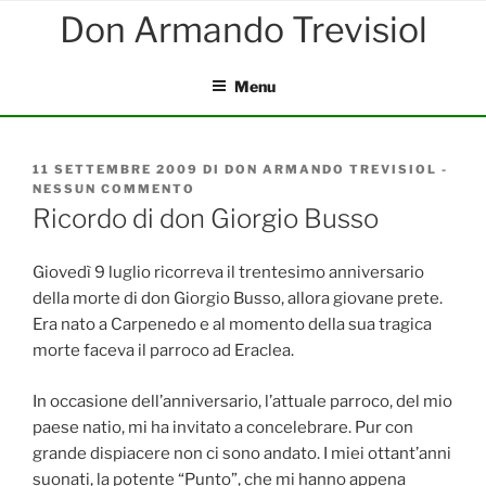
Salta
al
contenuto
Menu
PUBBLICATO
11 SETTEMBRE 2009
DI
DON ARMANDO TREVISIOL
-
IL
NESSUN COMMENTO
SU
RICORDO
Ricordo di don Giorgio Busso
DI
DON
GIORGIO
Giovedì 9 luglio ricorreva il trentesimo anniversario
BUSSO
della morte di don Giorgio Busso, allora giovane prete.
Era nato a Carpenedo e al momento della sua tragica
morte faceva il parroco ad Eraclea.
In occasione dell’anniversario, l’attuale parroco, del mio
paese natio, mi ha invitato a concelebrare. Pur con
grande dispiacere non ci sono andato. I miei ottant’anni
suonati, la potente “Punto”, che mi hanno appena