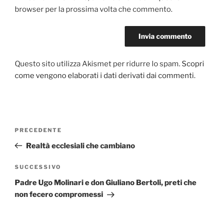
browser per la prossima volta che commento.
Questo sito utilizza Akismet per ridurre lo spam.
Scopri
come vengono elaborati i dati derivati dai commenti
.
Navigazione
PRECEDENTE
Articolo
articoli
precedente:
Realtà ecclesiali che cambiano
SUCCESSIVO
Articolo
successivo
Padre Ugo Molinari e don Giuliano Bertoli, preti che
non fecero compromessi