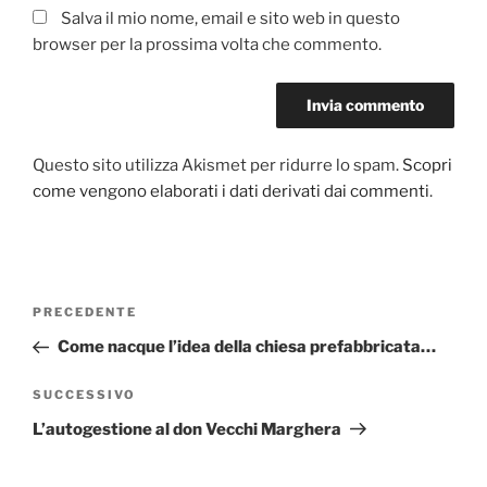
Salva il mio nome, email e sito web in questo
browser per la prossima volta che commento.
Questo sito utilizza Akismet per ridurre lo spam.
Scopri
come vengono elaborati i dati derivati dai commenti
.
Navigazione
PRECEDENTE
Articolo
articoli
precedente:
Come nacque l’idea della chiesa prefabbricata…
SUCCESSIVO
Articolo
successivo
L’autogestione al don Vecchi Marghera