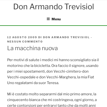
Salta
al
contenuto
Menu
PUBBLICATO
12 AGOSTO 2009
DI
DON ARMANDO TREVISIOL
-
IL
NESSUN COMMENTO
SU
LA
La macchina nuova
MACCHINA
NUOVA
Per motivi di salute i medici mi hanno sconsigliato sia il
motorino che la bicicletta. Ora faccio il signore, usando
per i miei spostamenti, don Vecchi-cimitero-don
Vecchi-ospedale e don Vecchi-Marghera, la mia Fiat
Uno regalatami da suor Teresa.
Mi è costato molto separarmi dal mio primo amore, la
cinquecento bianca che mi costringeva, ogni giorno, a
certe contorsioni per entrarvi tanto che da molti anni