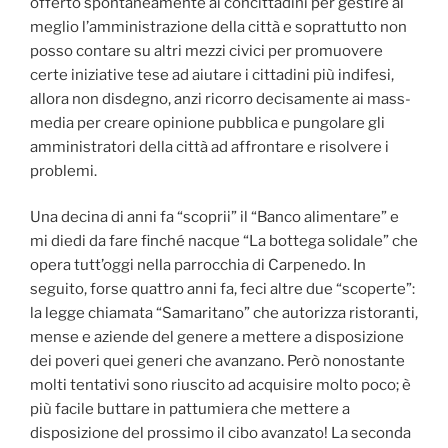
offerto spontaneamente ai concittadini per gestire al
meglio l’amministrazione della città e soprattutto non
posso contare su altri mezzi civici per promuovere
certe iniziative tese ad aiutare i cittadini più indifesi,
allora non disdegno, anzi ricorro decisamente ai mass-
media per creare opinione pubblica e pungolare gli
amministratori della città ad affrontare e risolvere i
problemi.
Una decina di anni fa “scoprii” il “Banco alimentare” e
mi diedi da fare finché nacque “La bottega solidale” che
opera tutt’oggi nella parrocchia di Carpenedo. In
seguito, forse quattro anni fa, feci altre due “scoperte”:
la legge chiamata “Samaritano” che autorizza ristoranti,
mense e aziende del genere a mettere a disposizione
dei poveri quei generi che avanzano. Però nonostante
molti tentativi sono riuscito ad acquisire molto poco; è
più facile buttare in pattumiera che mettere a
disposizione del prossimo il cibo avanzato! La seconda