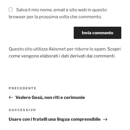
Salva il mio nome, email e sito web in questo
browser per la prossima volta che commento.
Questo sito utilizza Akismet per ridurre lo spam.
Scopri
come vengono elaborati i dati derivati dai commenti
.
Navigazione
PRECEDENTE
Articolo
articoli
precedente:
Vedere Gesù, non riti e cerimonie
SUCCESSIVO
Articolo
successivo
Usare con i fratelli una lingua comprensibile