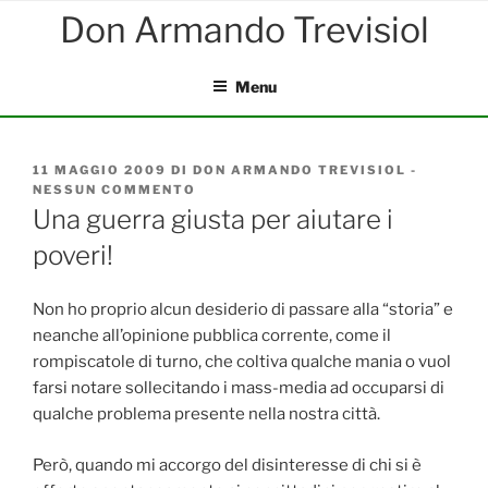
Salta
al
contenuto
Menu
PUBBLICATO
11 MAGGIO 2009
DI
DON ARMANDO TREVISIOL
-
IL
NESSUN COMMENTO
SU
UNA
Una guerra giusta per aiutare i
GUERRA
poveri!
GIUSTA
PER
AIUTARE
I
Non ho proprio alcun desiderio di passare alla “storia” e
POVERI!
neanche all’opinione pubblica corrente, come il
rompiscatole di turno, che coltiva qualche mania o vuol
farsi notare sollecitando i mass-media ad occuparsi di
qualche problema presente nella nostra città.
Però, quando mi accorgo del disinteresse di chi si è