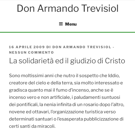
Salta
al
contenuto
Menu
PUBBLICATO
16 APRILE 2009
DI
DON ARMANDO TREVISIOL
-
IL
NESSUN COMMENTO
SU
LA
La solidarietà ed il giudizio di Cristo
SOLIDARIETÀ
ED
IL
Sono moltissimi anni che nutro il sospetto che Iddio,
GIUDIZIO
creatore del cielo e della terra, sia molto interessato e
DI
gradisca quanto mai il fumo d’incenso, anche se è
CRISTO
incenso vero e non artificiale, i paludamenti suntuosi
dei pontificali, la nenia infinita di un rosario dopo l’altro,
novene ed ottavari, l’organizzazione turistica verso
determinati santuari o l’esasperata pubblicizzazione di
certi santi da miracoli.