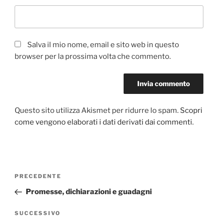
Salva il mio nome, email e sito web in questo
browser per la prossima volta che commento.
Questo sito utilizza Akismet per ridurre lo spam.
Scopri
come vengono elaborati i dati derivati dai commenti
.
Navigazione
PRECEDENTE
Articolo
articoli
precedente:
Promesse, dichiarazioni e guadagni
SUCCESSIVO
Articolo