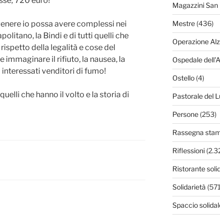
sse; 720 euro!
Magazzini San 
l genere io possa avere complessi nei
Mestre
(436)
politano, la Bindi e di tutti quelli che
Operazione Al
l rispetto della legalità e cose del
immaginare il rifiuto, la nausea, la
Ospedale dell'
interessati venditori di fumo!
Ostello
(4)
quelli che hanno il volto e la storia di
Pastorale del L
Persone
(253)
Rassegna sta
Riflessioni
(2.3
Ristorante soli
Solidarietà
(571
Spaccio solidal