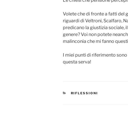
Le chiesi che pensione percepi
Volete che di fronte a fatti de
riguardi di Veltroni, Scalfaro, Na
predicano la giustizia sociale, i
genere? Voi non potete neanche 
malinconia che mi fanno questi 
I miei punti di riferimento sono 
questa serva!
CATEGORIE
RIFLESSIONI