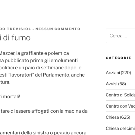
DO TREVISIOL
-
NESSUN COMMENTO
SU
Cerca:
STIPENDI
i di fumo
E
VENDITORI
DI
azzer, la graffiante e polemica
FUMO
CATEGORIE
, ha pubblicato prima gli emolumenti
olitici e un paio di settimane dopo le
Anziani
(220)
uesti “lavoratori” del Parlamento, anche
tura.
Avvisi
(58)
Centro di Solid
i mortali!
Centro don Vec
are di essere affogati con la macina da
Chiesa
(625)
Chiesa del cimi
amentari della sinistra o peggio ancora