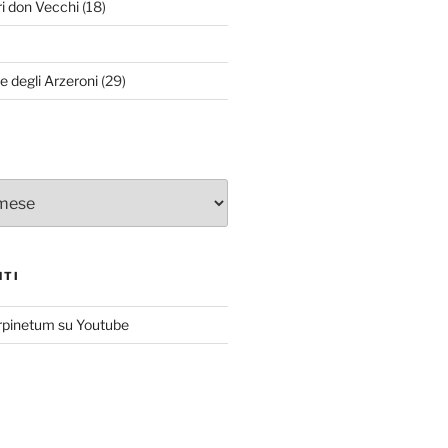
ri don Vecchi
(18)
le degli Arzeroni
(29)
NTI
rpinetum su Youtube