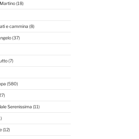
Martino
(18)
zati e cammina
(8)
Angelo
(37)
utto
(7)
mpa
(580)
27)
dale Serenissima
(11)
)
e
(12)