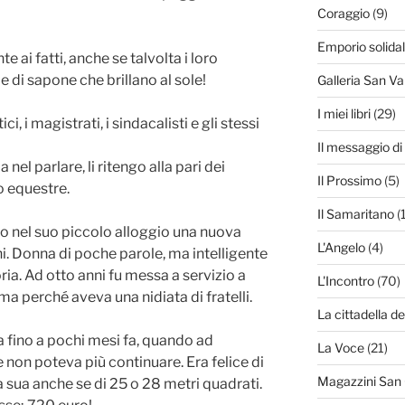
Coraggio
(9)
Emporio solida
 ai fatti, anche se talvolta i loro
 di sapone che brillano al sole!
Galleria San Va
I miei libri
(29)
ci, i magistrati, i sindacalisti e gli stessi
Il messaggio d
nel parlare, li ritengo alla pari dei
Il Prossimo
(5)
co equestre.
Il Samaritano
(
to nel suo piccolo alloggio una nuova
L'Angelo
(4)
i. Donna di poche parole, ma intelligente
ria. Ad otto anni fu messa a servizio a
L'Incontro
(70)
 perché aveva una nidiata di fratelli.
La cittadella de
a fino a pochi mesi fa, quando ad
La Voce
(21)
 non poteva più continuare. Era felice di
Magazzini San
 sua anche se di 25 o 28 metri quadrati.