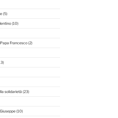
le
(5)
lentino
(10)
i Papa Francesco
(2)
13)
lla solidarietà
(23)
 Giuseppe
(10)