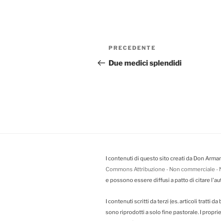
Navigazione
PRECEDENTE
Articolo
articoli
precedente:
Due medici splendidi
I contenuti di questo sito creati da Don Arman
Commons Attribuzione - Non commerciale - N
e possono essere diffusi a patto di citare l'au
I contenuti scritti da terzi (es. articoli tratti 
sono riprodotti a solo fine pastorale. I propr