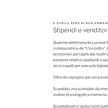
Salta
al
contenuto
PUBBLICATO
8 APRILE 2009
DI
DON ARMAN
IL
Stipendi e venditor
Qualche settimana fa Luciana M
collaboratrice de “L’incontro”
economici percepiti dai nostri p
pensioni relative spettanti a q
se occupati per una sola legisla
Cifre da capogiro per noi pover
Scandalo, ma scandalo da merit
mulino di evangelica memoria.
Scandalissimo se poi sono parl