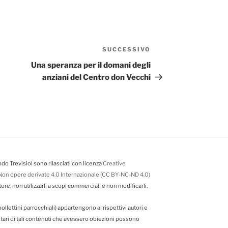
SUCCESSIVO
Articolo
successivo
Una speranza per il domani degli
anziani del Centro don Vecchi
do Trevisiol sono rilasciati con licenza
Creative
on opere derivate 4.0 Internazionale (CC BY-NC-ND 4.0)
tore, non utilizzarli a scopi commerciali e non modificarli.
da bollettini parrocchiali) appartengono ai rispettivi autori e
ietari di tali contenuti che avessero obiezioni possono