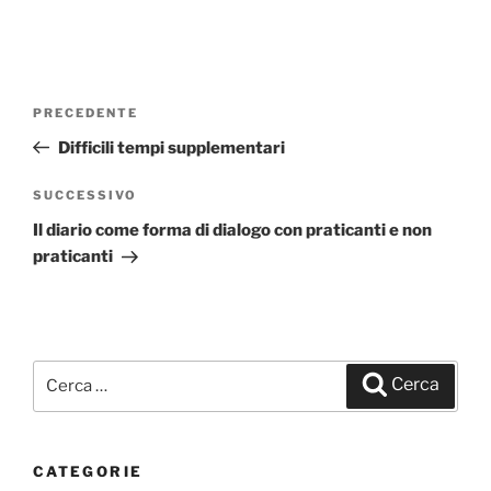
Navigazione
PRECEDENTE
Articolo
articoli
precedente:
Difficili tempi supplementari
SUCCESSIVO
Articolo
successivo
Il diario come forma di dialogo con praticanti e non
praticanti
Cerca:
Cerca
CATEGORIE