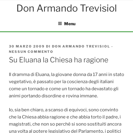
Salta
al
contenuto
Menu
PUBBLICATO
30 MARZO 2009
DI
DON ARMANDO TREVISIOL
-
IL
NESSUN COMMENTO
SU
SU
Su Eluana la Chiesa ha ragione
ELUANA
LA
CHIESA
Il dramma di Eluana, la giovane donna da 17 anni in stato
HA
vegetativo, è passato per la coscienza degli italiani
RAGIONE
come un tornado e come un tornado ha devastato gli
animi portando disordine e rovina immane.
Io, sia ben chiaro, a scanso di equivoci, sono convinto
che la Chiesa abbia ragione e che abbia torto il padre, i
magistrati, che non so perché si sono sostituiti ancora
una volta al potere legislativo del Parlamento, i politici