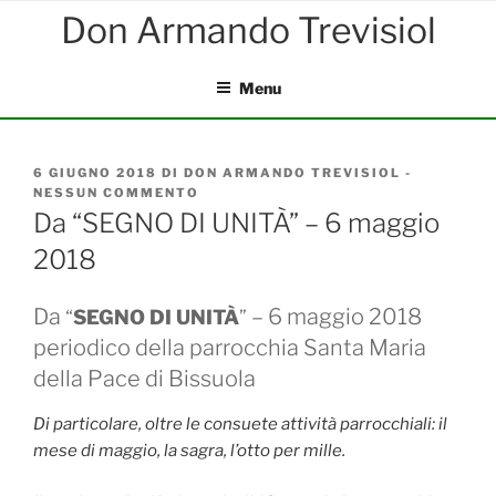
Salta
al
contenuto
Menu
PUBBLICATO
6 GIUGNO 2018
DI
DON ARMANDO TREVISIOL
-
IL
NESSUN COMMENTO
SU
DA
Da “SEGNO DI UNITÀ” – 6 maggio
“SEGNO
2018
DI
UNITÀ”
–
Da
– 6 maggio 2018
6
“
SEGNO DI UNITÀ
”
MAGGIO
periodico della parrocchia Santa Maria
2018
della Pace di Bissuola
Di particolare, oltre le consuete attività parrocchiali: il
mese di maggio, la sagra, l’otto per mille.