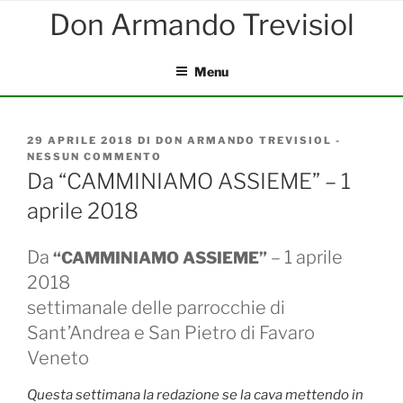
Salta
al
contenuto
Menu
PUBBLICATO
29 APRILE 2018
DI
DON ARMANDO TREVISIOL
-
IL
NESSUN COMMENTO
SU
DA
Da “CAMMINIAMO ASSIEME” – 1
“CAMMINIAMO
aprile 2018
ASSIEME”
–
1
Da
– 1 aprile
APRILE
“CAMMINIAMO ASSIEME”
2018
2018
settimanale delle parrocchie di
Sant’Andrea e San Pietro di Favaro
Veneto
Questa settimana la redazione se la cava mettendo in