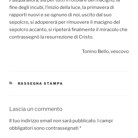
Pasqua allora, sia per tutti il rotolare del macigno, la
fine degli incubi, l’inizio della luce, la primavera di
rapporti nuovi e se ognuno di noi, uscito dal suo
sepolcro, si adopererà per rimuovere il macigno del
sepolcro accanto, si ripeterà finalmente il miracolo che
contrassegnò la resurrezione di Cristo.
Tonino Bello, vescovo
CATEGORIE
RASSEGNA STAMPA
Lascia un commento
Il tuo indirizzo email non sarà pubblicato.
I campi
obbligatori sono contrassegnati
*