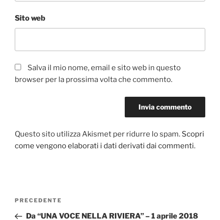
Sito web
Salva il mio nome, email e sito web in questo
browser per la prossima volta che commento.
Questo sito utilizza Akismet per ridurre lo spam.
Scopri
come vengono elaborati i dati derivati dai commenti
.
Navigazione
PRECEDENTE
Articolo
articoli
precedente:
Da “UNA VOCE NELLA RIVIERA” – 1 aprile 2018