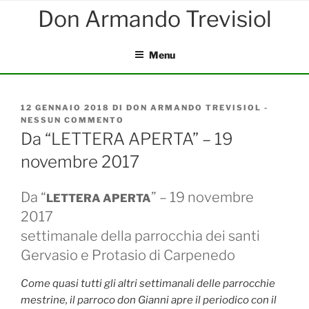
Salta
al
contenuto
Menu
PUBBLICATO
12 GENNAIO 2018
DI
DON ARMANDO TREVISIOL
-
IL
NESSUN COMMENTO
SU
DA
Da “LETTERA APERTA” – 19
“LETTERA
novembre 2017
APERTA”
–
19
Da “
” – 19 novembre
NOVEMBRE
LETTERA APERTA
2017
2017
settimanale della parrocchia dei santi
Gervasio e Protasio di Carpenedo
Come quasi tutti gli altri settimanali delle parrocchie
mestrine, il parroco don Gianni apre il periodico con il