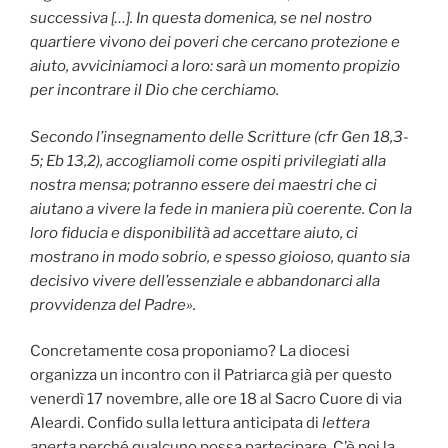
successiva […]. In questa domenica, se nel nostro
quartiere vivono dei poveri che cercano protezione e
aiuto, avviciniamoci a loro: sar
à
un momento propizio
per incontrare il Dio che cerchiamo.
Secondo l’insegnamento delle Scritture (cfr Gen 18,3-
5; Eb 13,2), accogliamoli come ospiti privilegiati alla
nostra mensa; potranno essere dei maestri che ci
aiutano a vivere la fede in maniera pi
ù
coerente. Con la
loro fiducia e disponibilit
à
ad accettare aiuto, ci
mostrano in modo sobrio, e spesso gioioso, quanto sia
decisivo vivere dell’essenziale e abbandonarci alla
provvidenza del Padre
»
.
Concretamente cosa proponiamo? La diocesi
organizza un incontro con il Patriarca già per questo
venerdì 17 novembre, alle ore 18 al Sacro Cuore di via
Aleardi. Confido sulla lettura anticipata di
lettera
aperta
perché qualcuno possa partecipare. C’è poi la