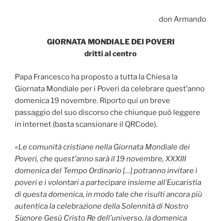
don Armando
GIORNATA MONDIALE DEI POVERI
dritti al centro
Papa Francesco ha proposto a tutta la Chiesa la
Giornata Mondiale per i Poveri da celebrare quest’anno
domenica 19 novembre. Riporto qui un breve
passaggio del suo discorso che chiunque può leggere
in internet (basta scansionare il QRCode).
«
Le comunit
à
cristiane nella Giornata Mondiale dei
Poveri, che quest’anno sar
à
il 19 novembre,
XXXIII
domenica del Tempo Ordinario […] potranno invitare i
poveri e i volontari a partecipare insieme all’Eucaristia
di questa domeni
ca, in modo tale che risulti ancora pi
ù
autentica la celebrazione della Solennit
à
di Nostro
Signore Ges
ù
Cristo Re dell’universo, la domenica