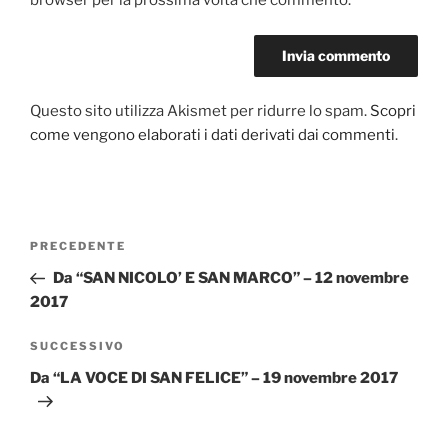
browser per la prossima volta che commento.
Questo sito utilizza Akismet per ridurre lo spam.
Scopri
come vengono elaborati i dati derivati dai commenti
.
Navigazione
PRECEDENTE
Articolo
articoli
precedente:
Da “SAN NICOLO’ E SAN MARCO” – 12 novembre
2017
SUCCESSIVO
Articolo
successivo
Da “LA VOCE DI SAN FELICE” – 19 novembre 2017