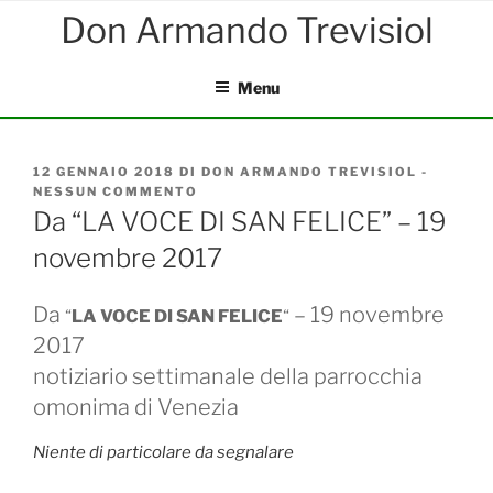
Salta
al
contenuto
Menu
PUBBLICATO
12 GENNAIO 2018
DI
DON ARMANDO TREVISIOL
-
IL
NESSUN COMMENTO
SU
DA
Da “LA VOCE DI SAN FELICE” – 19
“LA
novembre 2017
VOCE
DI
SAN
Da
– 19 novembre
FELICE”
“
LA VOCE DI SAN FELICE
“
–
2017
19
NOVEMBRE
notiziario settimanale della parrocchia
2017
omonima di Venezia
Niente di particolare da segnalare