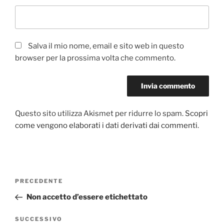
Salva il mio nome, email e sito web in questo
browser per la prossima volta che commento.
Questo sito utilizza Akismet per ridurre lo spam.
Scopri
come vengono elaborati i dati derivati dai commenti
.
Navigazione
PRECEDENTE
Articolo
articoli
precedente:
Non accetto d’essere etichettato
SUCCESSIVO
Articolo