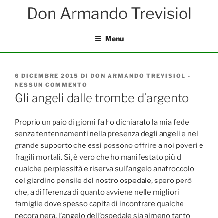
Salta
al
contenuto
Menu
PUBBLICATO
6 DICEMBRE 2015
DI
DON ARMANDO TREVISIOL
-
IL
NESSUN COMMENTO
SU
GLI
Gli angeli dalle trombe d’argento
ANGELI
DALLE
TROMBE
Proprio un paio di giorni fa ho dichiarato la mia fede
D’ARGENTO
senza tentennamenti nella presenza degli angeli e nel
grande supporto che essi possono offrire a noi poveri e
fragili mortali. Si, è vero che ho manifestato più di
qualche perplessità e riserva sull’angelo anatroccolo
del giardino pensile del nostro ospedale, spero però
che, a differenza di quanto avviene nelle migliori
famiglie dove spesso capita di incontrare qualche
pecora nera, l’angelo dell’ospedale sia almeno tanto