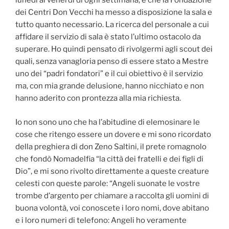
lunedì al venerdì di ogni settimana, e che la Fondazione
dei Centri Don Vecchi ha messo a disposizione la sala e
tutto quanto necessario. La ricerca del personale a cui
affidare il servizio di sala è stato l’ultimo ostacolo da
superare. Ho quindi pensato di rivolgermi agli scout dei
quali, senza vanagloria penso di essere stato a Mestre
uno dei “padri fondatori” e il cui obiettivo è il servizio
ma, con mia grande delusione, hanno nicchiato e non
hanno aderito con prontezza alla mia richiesta.
Io non sono uno che ha l’abitudine di elemosinare le
cose che ritengo essere un dovere e mi sono ricordato
della preghiera di don Zeno Saltini, il prete romagnolo
che fondò Nomadelfia “la città dei fratelli e dei figli di
Dio”, e mi sono rivolto direttamente a queste creature
celesti con queste parole: “Angeli suonate le vostre
trombe d’argento per chiamare a raccolta gli uomini di
buona volontà, voi conoscete i loro nomi, dove abitano
e i loro numeri di telefono: Angeli ho veramente