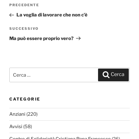
Navigazione
PRECEDENTE
Articolo
articoli
precedente:
La voglia di lavorare che non c’è
SUCCESSIVO
Articolo
successivo
Ma può essere proprio vero?
Cerca:
Cerca
CATEGORIE
Anziani
(220)
Avvisi
(58)