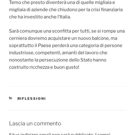
Temo che presto diventerà una di quelle migliaia e
migliaia di aziende che chiudono per la crisi finanziaria
che ha investito anche l’Italia.
Sarà comunque una sconfitta per tutti, se si rompe una
cerniera dovremo acquistare un nuovo balcone, ma
soprattutto il Paese perderà una categoria di persone
industriose, competenti, amanti del lavoro che
nonostante la persecuzione dello Stato hanno
costruito ricchezza e buon gusto!
CATEGORIE
RIFLESSIONI
Lascia un commento
Il tuo indirizzo email non sarà pubblicato.
I campi