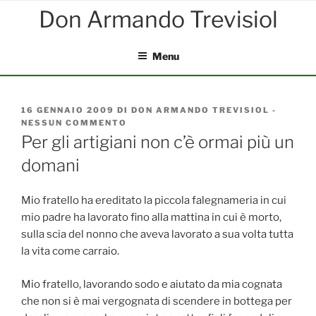
Salta
al
contenuto
Menu
PUBBLICATO
16 GENNAIO 2009
DI
DON ARMANDO TREVISIOL
-
IL
NESSUN COMMENTO
SU
PER
Per gli artigiani non c’è ormai più un
GLI
domani
ARTIGIANI
NON
C’È
ORMAI
Mio fratello ha ereditato la piccola falegnameria in cui
PIÙ
mio padre ha lavorato fino alla mattina in cui è morto,
UN
sulla scia del nonno che aveva lavorato a sua volta tutta
DOMANI
la vita come carraio.
Mio fratello, lavorando sodo e aiutato da mia cognata
che non si è mai vergognata di scendere in bottega per