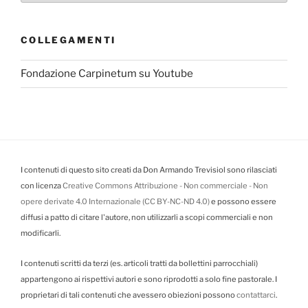
COLLEGAMENTI
Fondazione Carpinetum su Youtube
I contenuti di questo sito creati da Don Armando Trevisiol sono rilasciati
con licenza
Creative Commons Attribuzione - Non commerciale - Non
opere derivate 4.0 Internazionale (CC BY-NC-ND 4.0)
e possono essere
diffusi a patto di citare l'autore, non utilizzarli a scopi commerciali e non
modificarli.
I contenuti scritti da terzi (es. articoli tratti da bollettini parrocchiali)
appartengono ai rispettivi autori e sono riprodotti a solo fine pastorale. I
proprietari di tali contenuti che avessero obiezioni possono
contattarci
.