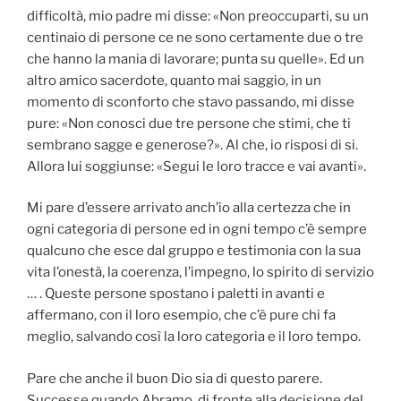
difficoltà, mio padre mi disse: «Non preoccuparti, su un
centinaio di persone ce ne sono certamente due o tre
che hanno la mania di lavorare; punta su quelle». Ed un
altro amico sacerdote, quanto mai saggio, in un
momento di sconforto che stavo passando, mi disse
pure: «Non conosci due tre persone che stimi, che ti
sembrano sagge e generose?». Al che, io risposi di si.
Allora lui soggiunse: «Segui le loro tracce e vai avanti».
Mi pare d’essere arrivato anch’io alla certezza che in
ogni categoria di persone ed in ogni tempo c’è sempre
qualcuno che esce dal gruppo e testimonia con la sua
vita l’onestà, la coerenza, l’impegno, lo spirito di servizio
… . Queste persone spostano i paletti in avanti e
affermano, con il loro esempio, che c’è pure chi fa
meglio, salvando così la loro categoria e il loro tempo.
Pare che anche il buon Dio sia di questo parere.
Successe quando Abramo, di fronte alla decisione del