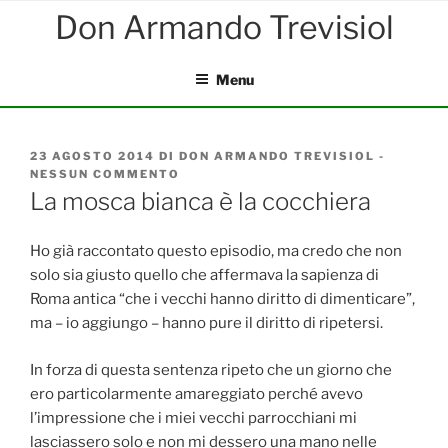
Salta
al
contenuto
Menu
PUBBLICATO
23 AGOSTO 2014
DI
DON ARMANDO TREVISIOL
-
IL
NESSUN COMMENTO
SU
LA
La mosca bianca è la cocchiera
MOSCA
BIANCA
È
Ho già raccontato questo episodio, ma credo che non
LA
solo sia giusto quello che affermava la sapienza di
COCCHIERA
Roma antica “che i vecchi hanno diritto di dimenticare”,
ma – io aggiungo – hanno pure il diritto di ripetersi.
In forza di questa sentenza ripeto che un giorno che
ero particolarmente amareggiato perché avevo
l’impressione che i miei vecchi parrocchiani mi
lasciassero solo e non mi dessero una mano nelle