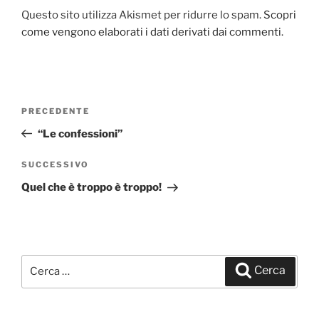
Questo sito utilizza Akismet per ridurre lo spam.
Scopri
come vengono elaborati i dati derivati dai commenti
.
Navigazione
PRECEDENTE
Articolo
articoli
precedente:
“Le confessioni”
SUCCESSIVO
Articolo
successivo
Quel che è troppo è troppo!
Cerca:
Cerca