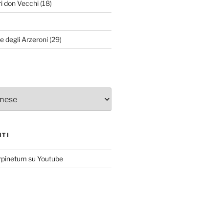
ri don Vecchi
(18)
le degli Arzeroni
(29)
NTI
rpinetum su Youtube