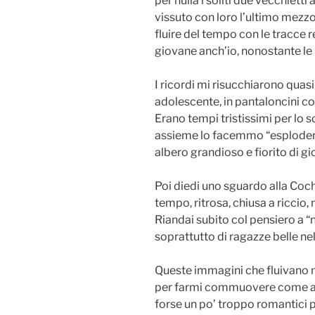
per nulla i soliti due vecchietti 
vissuto con loro l’ultimo mezz
fluire del tempo con le tracce r
giovane anch’io, nonostante le 
I ricordi mi risucchiarono quas
adolescente, in pantaloncini co
Erano tempi tristissimi per lo 
assieme lo facemmo “esplodere
albero grandioso e fiorito di gi
Poi diedi uno sguardo alla Cochi
tempo, ritrosa, chiusa a riccio, 
Riandai subito col pensiero a “no
soprattutto di ragazze belle nel
Queste immagini che fluivano n
per farmi commuovere come al s
forse un po’ troppo romantici pe