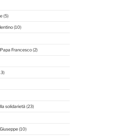
le
(5)
lentino
(10)
i Papa Francesco
(2)
13)
lla solidarietà
(23)
 Giuseppe
(10)