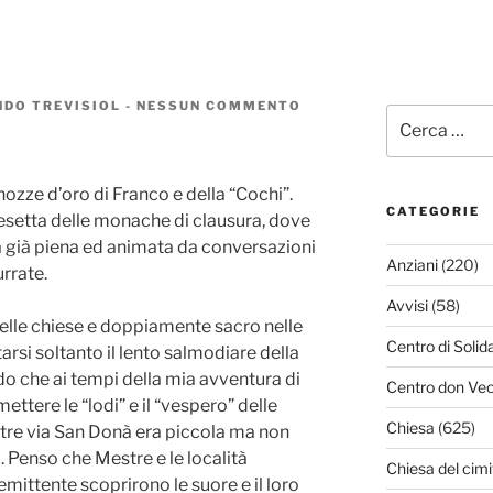
DO TREVISIOL
-
NESSUN COMMENTO
SU
Cerca:
NOZZE
D’ORO
ozze d’oro di Franco e della “Cochi”.
CATEGORIE
esetta delle monache di clausura, dove
ra già piena ed animata da conversazioni
Anziani
(220)
urrate.
Avvisi
(58)
nelle chiese e doppiamente sacro nelle
Centro di Solid
arsi soltanto il lento salmodiare della
do che ai tempi della mia avventura di
Centro don Vec
ettere le “lodi” e il “vespero” delle
Chiesa
(625)
tre via San Donà era piccola ma non
Penso che Mestre e le località
Chiesa del cimi
emittente scoprirono le suore e il loro