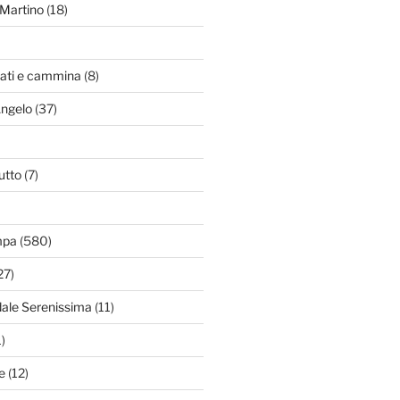
Martino
(18)
zati e cammina
(8)
Angelo
(37)
utto
(7)
mpa
(580)
27)
dale Serenissima
(11)
)
e
(12)