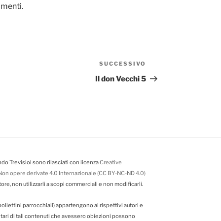
ommenti
.
SUCCESSIVO
Articolo
successivo
Il don Vecchi 5
do Trevisiol sono rilasciati con licenza
Creative
on opere derivate 4.0 Internazionale (CC BY-NC-ND 4.0)
tore, non utilizzarli a scopi commerciali e non modificarli.
da bollettini parrocchiali) appartengono ai rispettivi autori e
ietari di tali contenuti che avessero obiezioni possono