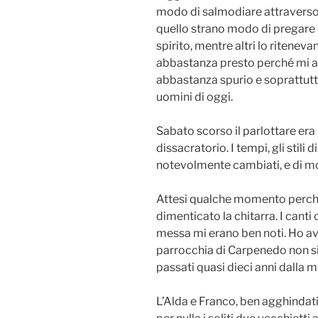
modo di salmodiare attraverso l
quello strano modo di pregare 
spirito, mentre altri lo ritenev
abbastanza presto perché mi ac
abbastanza spurio e soprattutto
uomini di oggi.
Sabato scorso il parlottare era
dissacratorio. I tempi, gli stili 
notevolmente cambiati, e di mo
Attesi qualche momento perch
dimenticato la chitarra. I cant
messa mi erano ben noti. Ho avu
parrocchia di Carpenedo non si
passati quasi dieci anni dalla m
L’Alda e Franco, ben agghindat