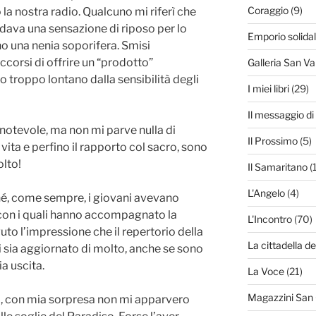
Coraggio
(9)
a nostra radio. Qualcuno mi riferì che
dava una sensazione di riposo per lo
Emporio solida
ano una nenia soporifera. Smisi
corsi di offrire un “prodotto”
Galleria San Va
 troppo lontano dalla sensibilità degli
I miei libri
(29)
Il messaggio d
 notevole, ma non mi parve nulla di
Il Prossimo
(5)
di vita e perfino il rapporto col sacro, sono
lto!
Il Samaritano
(
L'Angelo
(4)
é, come sempre, i giovani avevano
i con i quali hanno accompagnato la
L'Incontro
(70)
to l’impressione che il repertorio della
La cittadella de
 sia aggiornato di molto, anche se sono
ia uscita.
La Voce
(21)
Magazzini San
i, con mia sorpresa non mi apparvero