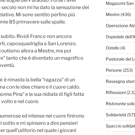
alle soglie del Paradiso. Forse l’aver
Magazzini San 
o secolo non mi ha dato la sensazione del
elative. Mi sono sentito perfino più
Mestre
(436)
mie 85 primavere sulle spalle.
Operazione Al
i subito. Rividi Franco non ancora
Ospedale dell'
rti, caposquadriglia a San Lorenzo.
Ostello
(4)
scoutismo allora a Mestre, ma poi
” tanto che è diventato un magnifico
Pastorale del L
oventù.
Persone
(253)
: è rimasta la bella “ragazza” di un
Rassegna sta
ma con le idee chiare e il cuore caldo.
Riflessioni
(2.3
nna Pina” e la sua nidiata di figli fatta
 volto e nel cuore.
Ristorante soli
Solidarietà
(571
umerose ed intense nel cuore finirono
olito e mi spinsero a dire pensieri
Spaccio solidal
r quell’uditorio nel quale i giovani