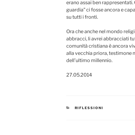
erano assai ben rappresentati.
guardia” ci fosse ancora e cap
su tutti i fronti.
Ora che anche nel mondo religio
abbracci, li avrei abbracciati t
comunità cristiana è ancora viv
alla vecchia priora, testimone 
dell’ultimo millennio.
27.05.2014
CATEGORIE
RIFLESSIONI