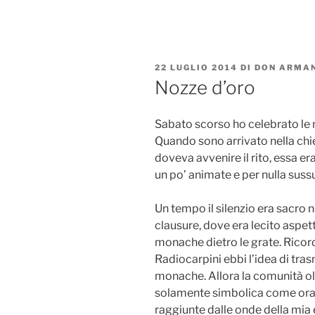
Salta
al
contenuto
PUBBLICATO
22 LUGLIO 2014
DI
DON ARMAN
IL
Nozze d’oro
Sabato scorso ho celebrato le n
Quando sono arrivato nella chi
doveva avvenire il rito, essa e
un po’ animate e per nulla suss
Un tempo il silenzio era sacro 
clausure, dove era lecito aspett
monache dietro le grate. Ricor
Radiocarpini ebbi l’idea di trasm
monache. Allora la comunità ol
solamente simbolica come ora. 
raggiunte dalle onde della mia 