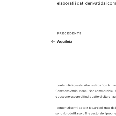
elaborati i dati derivati dai c
Navigazione
PRECEDENTE
Articolo
articoli
precedente:
Aquileia
I contenuti di questo sito creati da Don Arman
Commons Attribuzione - Non commerciale - N
e possono essere diffusi a patto di citare l'au
I contenuti scritti da terzi (es. articoli tratti 
sono riprodotti a solo fine pastorale. I propr