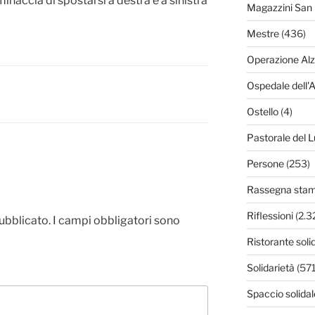
inaccia di spostarsi a destra e a sinistra
Magazzini San 
Mestre
(436)
Operazione Al
Ospedale dell'
Ostello
(4)
Pastorale del L
Persone
(253)
Rassegna sta
Riflessioni
(2.3
pubblicato.
I campi obbligatori sono
Ristorante soli
Solidarietà
(571
Spaccio solidal