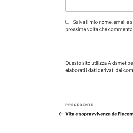
Salva il mio nome, email e 
prossima volta che commento
Questo sito utilizza Akismet pe
elaborati i dati derivati dai c
Navigazione
PRECEDENTE
Articolo
articoli
precedente:
Vita e sopravvivenza de l’Incon