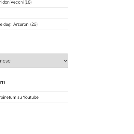
ri don Vecchi
(18)
le degli Arzeroni
(29)
NTI
rpinetum su Youtube