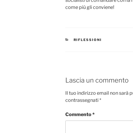
socialisti di comandare con la m
come più gli conviene!
CATEGORIE
RIFLESSIONI
Lascia un commento
Il tuo indirizzo email non sarà 
contrassegnati
*
Commento
*