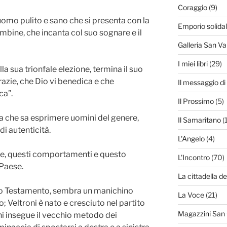
Coraggio
(9)
omo pulito e sano che si presenta con la
Emporio solida
mbine, che incanta col suo sognare e il
Galleria San Va
I miei libri
(29)
a sua trionfale elezione, termina il suo
azie, che Dio vi benedica e che
Il messaggio d
ca”.
Il Prossimo
(5)
ca che sa esprimere uomini del genere,
Il Samaritano
(
di autenticità.
L'Angelo
(4)
ile, questi comportamenti e questo
L'Incontro
(70)
 Paese.
La cittadella de
ico Testamento, sembra un manichino
La Voce
(21)
; Veltroni è nato e cresciuto nel partito
Magazzini San
sini insegue il vecchio metodo dei