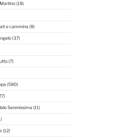
Martino
(18)
zati e cammina
(8)
Angelo
(37)
utto
(7)
mpa
(580)
27)
dale Serenissima
(11)
)
e
(12)