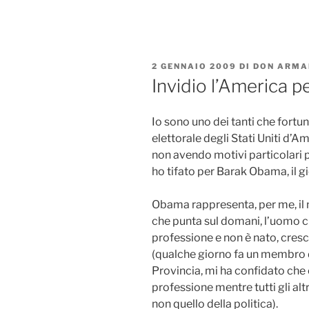
Salta
al
contenuto
PUBBLICATO
2 GENNAIO 2009
DI
DON ARMA
IL
Invidio l’America 
Io sono uno dei tanti che for
elettorale degli Stati Uniti d’
non avendo motivi particolari p
ho tifato per Barak Obama, il 
Obama rappresenta, per me, il
che punta sul domani, l’uomo ch
professione e non è nato, cresci
(qualche giorno fa un membro 
Provincia, mi ha confidato che
professione mentre tutti gli al
non quello della politica).