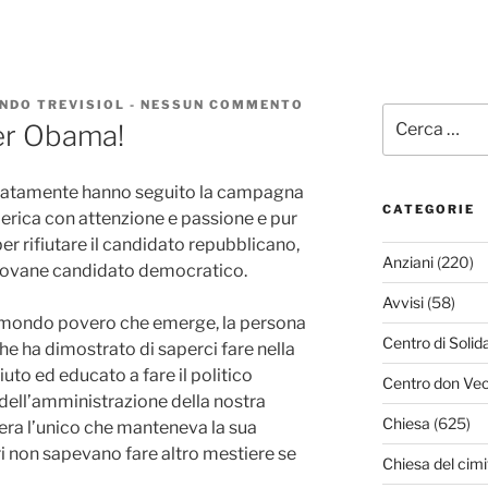
NDO TREVISIOL
-
NESSUN COMMENTO
SU
Cerca:
INVIDIO
per Obama!
L’AMERICA
PER
OBAMA!
tunatamente hanno seguito la campagna
CATEGORIE
America con attenzione e passione e pur
er rifiutare il candidato repubblicano,
Anziani
(220)
giovane candidato democratico.
Avvisi
(58)
 mondo povero che emerge, la persona
Centro di Solid
e ha dimostrato di saperci fare nella
uto ed educato a fare il politico
Centro don Vec
dell’amministrazione della nostra
Chiesa
(625)
 era l’unico che manteneva la sua
tri non sapevano fare altro mestiere se
Chiesa del cimi