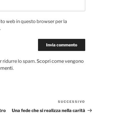
sito web in questo browser per la
.
r ridurre lo spam.
Scopri come vengono
ommenti
.
SUCCESSIVO
Articolo
successivo
tro
Una fede che si realizza nella carità