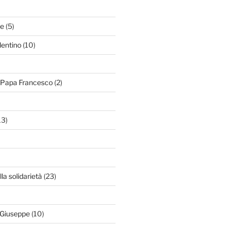
le
(5)
lentino
(10)
i Papa Francesco
(2)
13)
lla solidarietà
(23)
 Giuseppe
(10)