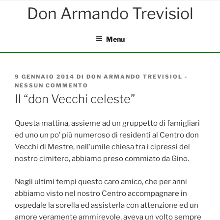
Salta
al
contenuto
Menu
PUBBLICATO
9 GENNAIO 2014
DI
DON ARMANDO TREVISIOL
-
IL
NESSUN COMMENTO
SU
IL
Il “don Vecchi celeste”
“DON
VECCHI
CELESTE”
Questa mattina, assieme ad un gruppetto di famigliari
ed uno un po’ più numeroso di residenti al Centro don
Vecchi di Mestre, nell’umile chiesa tra i cipressi del
nostro cimitero, abbiamo preso commiato da Gino.
Negli ultimi tempi questo caro amico, che per anni
abbiamo visto nel nostro Centro accompagnare in
ospedale la sorella ed assisterla con attenzione ed un
amore veramente ammirevole, aveva un volto sempre