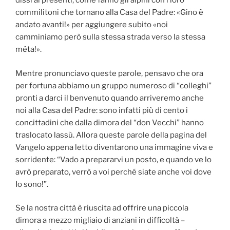
dissi ai presenti, come fanno gli alpini con i loro
commilitoni che tornano alla Casa del Padre: «Gino è
andato avanti!» per aggiungere subito «noi
camminiamo però sulla stessa strada verso la stessa
méta!».
Mentre pronunciavo queste parole, pensavo che ora
per fortuna abbiamo un gruppo numeroso di “colleghi”
pronti a darci il benvenuto quando arriveremo anche
noi alla Casa del Padre: sono infatti più di cento i
concittadini che dalla dimora del “don Vecchi” hanno
traslocato lassù. Allora queste parole della pagina del
Vangelo appena letto diventarono una immagine viva e
sorridente: “Vado a prepararvi un posto, e quando ve lo
avrò preparato, verrò a voi perché siate anche voi dove
Io sono!”.
Se la nostra città è riuscita ad offrire una piccola
dimora a mezzo migliaio di anziani in difficoltà –