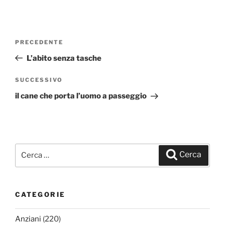
Navigazione
PRECEDENTE
Articolo
articoli
precedente:
L’abito senza tasche
SUCCESSIVO
Articolo
successivo
il cane che porta l’uomo a passeggio
Cerca:
Cerca
CATEGORIE
Anziani
(220)