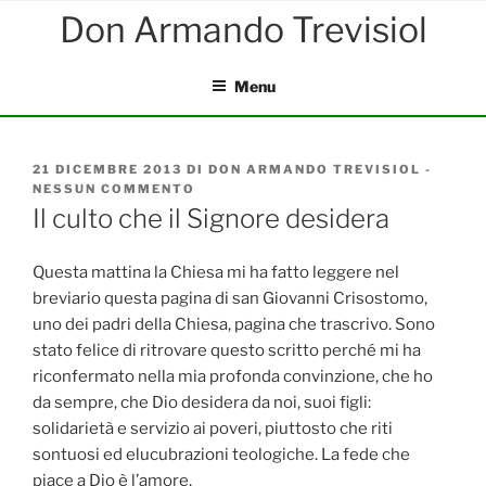
Salta
al
contenuto
Menu
PUBBLICATO
21 DICEMBRE 2013
DI
DON ARMANDO TREVISIOL
-
IL
NESSUN COMMENTO
SU
IL
Il culto che il Signore desidera
CULTO
CHE
IL
Questa mattina la Chiesa mi ha fatto leggere nel
SIGNORE
breviario questa pagina di san Giovanni Crisostomo,
DESIDERA
uno dei padri della Chiesa, pagina che trascrivo. Sono
stato felice di ritrovare questo scritto perché mi ha
riconfermato nella mia profonda convinzione, che ho
da sempre, che Dio desidera da noi, suoi figli:
solidarietà e servizio ai poveri, piuttosto che riti
sontuosi ed elucubrazioni teologiche. La fede che
piace a Dio è l’amore.