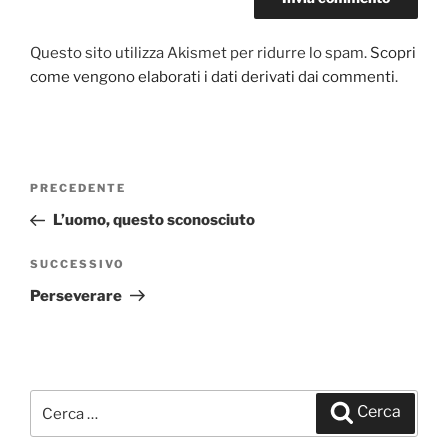
Questo sito utilizza Akismet per ridurre lo spam.
Scopri
come vengono elaborati i dati derivati dai commenti
.
Navigazione
PRECEDENTE
Articolo
articoli
precedente:
L’uomo, questo sconosciuto
SUCCESSIVO
Articolo
successivo
Perseverare
Cerca:
Cerca