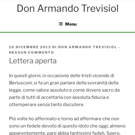
Salta
al
contenuto
Menu
PUBBLICATO
10 DICEMBRE 2013
DI
DON ARMANDO TREVISIOL
-
IL
NESSUN COMMENTO
SU
LETTERA
Lettera aperta
APERTA
In questi giorni, in occasione delle tristi vicende di
Berlusconi, si fa un gran parlare della sovranità della
legge, come valore assoluto e come dovere sacro da
parte di tutti di accettarla con assoluta fiducia e
ottemperare senza tanto discutere.
Più volte ho affermato e torno ad affermare che non
sono un fedele devoto di questo idolo che oggi, almeno
apparentemente, pare abbia tantissimi fedeli. Spero,