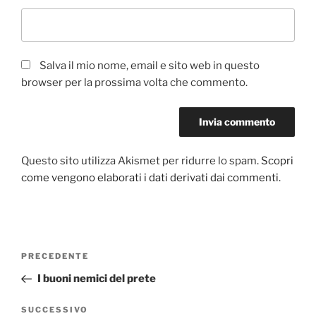
Salva il mio nome, email e sito web in questo
browser per la prossima volta che commento.
Questo sito utilizza Akismet per ridurre lo spam.
Scopri
come vengono elaborati i dati derivati dai commenti
.
Navigazione
PRECEDENTE
Articolo
articoli
precedente:
I buoni nemici del prete
SUCCESSIVO
Articolo