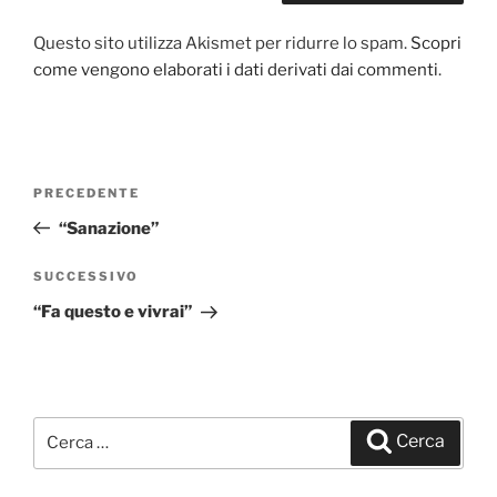
Questo sito utilizza Akismet per ridurre lo spam.
Scopri
come vengono elaborati i dati derivati dai commenti
.
Navigazione
PRECEDENTE
Articolo
articoli
precedente:
“Sanazione”
SUCCESSIVO
Articolo
successivo
“Fa questo e vivrai”
Cerca:
Cerca