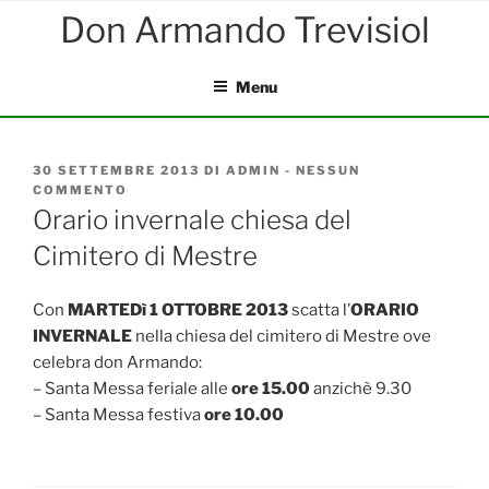
Salta
al
contenuto
Menu
PUBBLICATO
30 SETTEMBRE 2013
DI
ADMIN
-
NESSUN
IL
COMMENTO
SU
ORARIO
Orario invernale chiesa del
INVERNALE
Cimitero di Mestre
CHIESA
DEL
CIMITERO
DI
Con
MARTEDì 1 OTTOBRE 2013
scatta l’
ORARIO
MESTRE
INVERNALE
nella chiesa del cimitero di Mestre ove
celebra don Armando:
– Santa Messa feriale alle
ore 15.00
anzichè 9.30
– Santa Messa festiva
ore 10.00