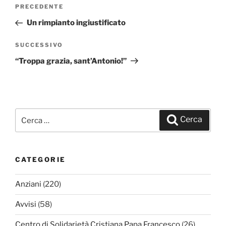
Navigazione
PRECEDENTE
Articolo
articoli
precedente:
Un rimpianto ingiustificato
SUCCESSIVO
Articolo
successivo
“Troppa grazia, sant’Antonio!”
Cerca:
Cerca
CATEGORIE
Anziani
(220)
Avvisi
(58)
Centro di Solidarietà Cristiana Papa Francesco
(26)