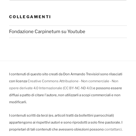
COLLEGAMENTI
Fondazione Carpinetum su Youtube
I contenuti di questo sito creati da Don Armando Trevisiol sono rilasciati
con licenza
Creative Commons Attribuzione - Non commerciale - Non
opere derivate 4.0 Internazionale (CC BY-NC-ND 4.0)
e possono essere
diffusi a patto di citare l'autore, non utilizzarli a scopi commerciali e non
modificarli.
I contenuti scritti da terzi (es. articoli tratti da bollettini parrocchiali)
appartengono ai rispettivi autori e sono riprodotti a solo fine pastorale. I
proprietari di tali contenuti che avessero obiezioni possono
contattarci
.