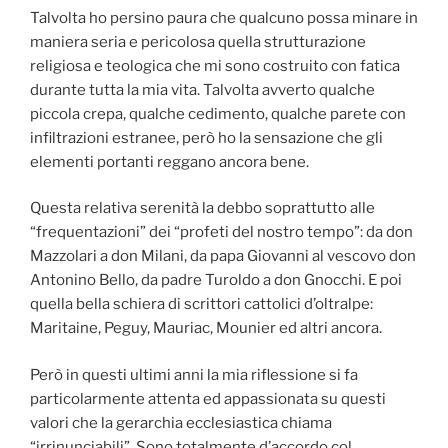
Talvolta ho persino paura che qualcuno possa minare in
maniera seria e pericolosa quella strutturazione
religiosa e teologica che mi sono costruito con fatica
durante tutta la mia vita. Talvolta avverto qualche
piccola crepa, qualche cedimento, qualche parete con
infiltrazioni estranee, però ho la sensazione che gli
elementi portanti reggano ancora bene.
Questa relativa serenità la debbo soprattutto alle
“frequentazioni” dei “profeti del nostro tempo”: da don
Mazzolari a don Milani, da papa Giovanni al vescovo don
Antonino Bello, da padre Turoldo a don Gnocchi. E poi
quella bella schiera di scrittori cattolici d’oltralpe:
Maritaine, Peguy, Mauriac, Mounier ed altri ancora.
Però in questi ultimi anni la mia riflessione si fa
particolarmente attenta ed appassionata su questi
valori che la gerarchia ecclesiastica chiama
“irrinunciabili”. Sono totalmente d’accordo col