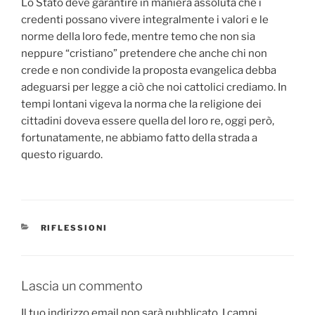
Lo Stato deve garantire in maniera assoluta che i
credenti possano vivere integralmente i valori e le
norme della loro fede, mentre temo che non sia
neppure “cristiano” pretendere che anche chi non
crede e non condivide la proposta evangelica debba
adeguarsi per legge a ciò che noi cattolici crediamo. In
tempi lontani vigeva la norma che la religione dei
cittadini doveva essere quella del loro re, oggi però,
fortunatamente, ne abbiamo fatto della strada a
questo riguardo.
CATEGORIE
RIFLESSIONI
Lascia un commento
Il tuo indirizzo email non sarà pubblicato.
I campi