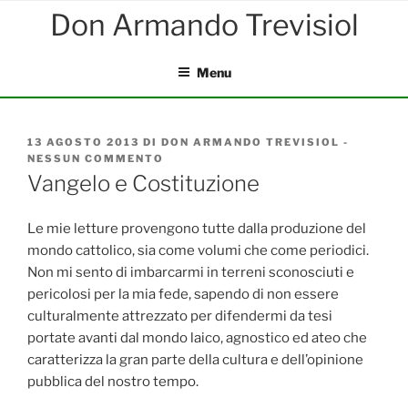
Salta
al
contenuto
Menu
PUBBLICATO
13 AGOSTO 2013
DI
DON ARMANDO TREVISIOL
-
IL
NESSUN COMMENTO
SU
VANGELO
Vangelo e Costituzione
E
COSTITUZIONE
Le mie letture provengono tutte dalla produzione del
mondo cattolico, sia come volumi che come periodici.
Non mi sento di imbarcarmi in terreni sconosciuti e
pericolosi per la mia fede, sapendo di non essere
culturalmente attrezzato per difendermi da tesi
portate avanti dal mondo laico, agnostico ed ateo che
caratterizza la gran parte della cultura e dell’opinione
pubblica del nostro tempo.