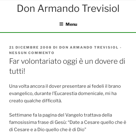
Salta
al
contenuto
Menu
PUBBLICATO
21 DICEMBRE 2008
DI
DON ARMANDO TREVISIOL
-
IL
NESSUN COMMENTO
SU
FAR
Far volontariato oggi è un dovere di
VOLONTARIATO
tutti!
OGGI
È
UN
DOVERE
Una volta ancora il dover presentare ai fedeli il brano
DI
evangelico, durante l’Eucarestia domenicale, mi ha
TUTTI!
creato qualche difficoltà.
Settimane fa la pagina del Vangelo trattava della
famosissima frase di Gesù: “Date a Cesare quello che è
di Cesare e a Dio quello che è di Dio”