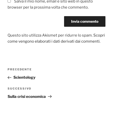
Salva il mio nome, email e sito web in questo
browser per la prossima volta che commento.
Questo sito utilizza Akismet per ridurre lo spam.
Scopri
come vengono elaborati i dati derivati dai commenti
.
Navigazione
PRECEDENTE
Articolo
articoli
precedente:
Scientology
SUCCESSIVO
Articolo
successivo
Sulla crisi economica