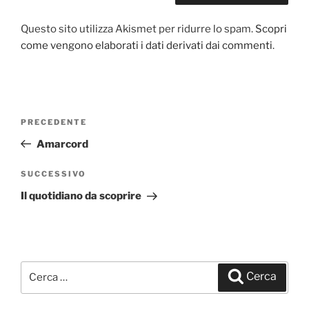
Questo sito utilizza Akismet per ridurre lo spam.
Scopri
come vengono elaborati i dati derivati dai commenti
.
Navigazione
PRECEDENTE
Articolo
articoli
precedente:
Amarcord
SUCCESSIVO
Articolo
successivo
Il quotidiano da scoprire
Cerca:
Cerca