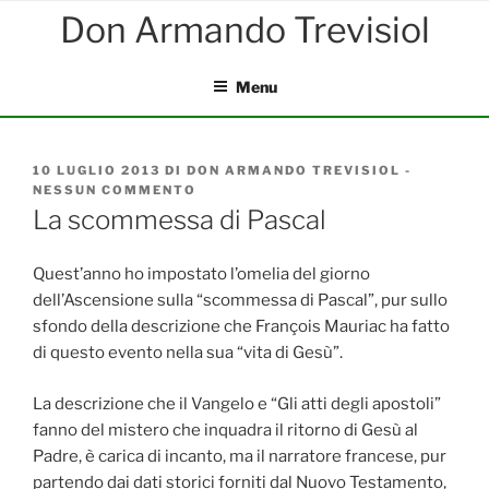
Salta
al
contenuto
Menu
PUBBLICATO
10 LUGLIO 2013
DI
DON ARMANDO TREVISIOL
-
IL
NESSUN COMMENTO
SU
LA
La scommessa di Pascal
SCOMMESSA
DI
PASCAL
Quest’anno ho impostato l’omelia del giorno
dell’Ascensione sulla “scommessa di Pascal”, pur sullo
sfondo della descrizione che François Mauriac ha fatto
di questo evento nella sua “vita di Gesù”.
La descrizione che il Vangelo e “Gli atti degli apostoli”
fanno del mistero che inquadra il ritorno di Gesù al
Padre, è carica di incanto, ma il narratore francese, pur
partendo dai dati storici forniti dal Nuovo Testamento,