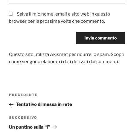
Salva il mio nome, email e sito web in questo
browser per la prossima volta che commento.
Questo sito utilizza Akismet per ridurre lo spam.
Scopri
come vengono elaborati i dati derivati dai commenti
.
Navigazione
PRECEDENTE
Articolo
articoli
precedente:
Tentativo di messa in rete
SUCCESSIVO
Articolo
successivo
Un puntino sulla “i”