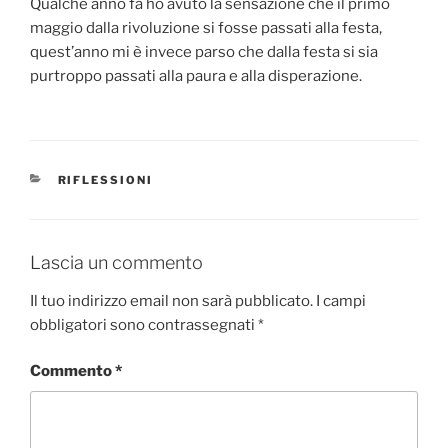
Qualche anno fa ho avuto la sensazione che il primo
maggio dalla rivoluzione si fosse passati alla festa,
quest’anno mi è invece parso che dalla festa si sia
purtroppo passati alla paura e alla disperazione.
CATEGORIE
RIFLESSIONI
Lascia un commento
Il tuo indirizzo email non sarà pubblicato.
I campi
obbligatori sono contrassegnati
*
Commento
*