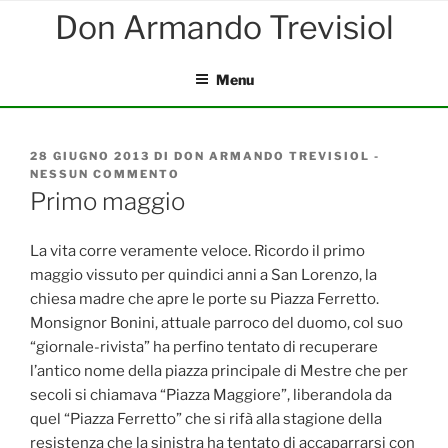
Salta
al
contenuto
Menu
PUBBLICATO
28 GIUGNO 2013
DI
DON ARMANDO TREVISIOL
-
IL
NESSUN COMMENTO
SU
PRIMO
Primo maggio
MAGGIO
La vita corre veramente veloce. Ricordo il primo
maggio vissuto per quindici anni a San Lorenzo, la
chiesa madre che apre le porte su Piazza Ferretto.
Monsignor Bonini, attuale parroco del duomo, col suo
“giornale-rivista” ha perfino tentato di recuperare
l’antico nome della piazza principale di Mestre che per
secoli si chiamava “Piazza Maggiore”, liberandola da
quel “Piazza Ferretto” che si rifà alla stagione della
resistenza che la sinistra ha tentato di accaparrarsi con