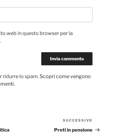
sito web in questo browser per la
.
r ridurre lo spam.
Scopri come vengono
ommenti
.
SUCCESSIVO
Articolo
successivo
itica
Preti in pensione