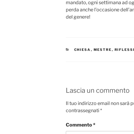
mandato, ogni settimana ad ogni
perda anche l’occasione dell’an
del genere!
CATEGORIE
CHIESA
,
MESTRE
,
RIFLESS
Lascia un commento
Il tuo indirizzo email non sarà 
contrassegnati
*
Commento
*