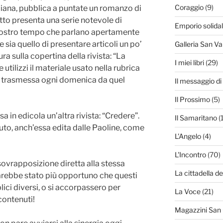
Coraggio
(9)
iana, pubblica a puntate un romanzo di
utto presenta una serie notevole di
Emporio solida
nostro tempo che parlano apertamente
e sia quello di presentare articoli un po’
Galleria San Va
tura sulla copertina della rivista: “La
I miei libri
(29)
e utilizzi il materiale usato nella rubrica
ne trasmessa ogni domenica da quel
Il messaggio d
Il Prossimo
(5)
 in edicola un’altra rivista: “Credere”.
Il Samaritano
(
to, anch’essa edita dalle Paoline, come
L'Angelo
(4)
L'Incontro
(70)
sovrapposizione diretta alla stessa
La cittadella de
sarebbe stato più opportuno che questi
lici diversi, o si accorpassero per
La Voce
(21)
 contenuti!
Magazzini San