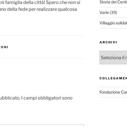
Storia dei Cent
 famiglia della città! Spero che non si
no della fede per realizzare qualcosa
Varie
(39)
Villaggio solida
ARCHIVI
IONI
Archivi
COLLEGAME
Fondazione Ca
pubblicato.
I campi obbligatori sono