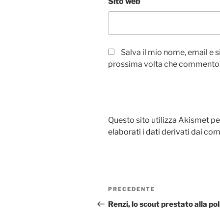
Sito web
Salva il mio nome, email e 
prossima volta che commento
Questo sito utilizza Akismet pe
elaborati i dati derivati dai c
Navigazione
PRECEDENTE
Articolo
articoli
precedente:
Renzi, lo scout prestato alla pol