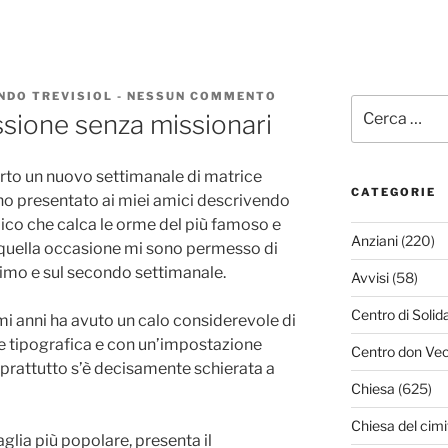
NDO TREVISIOL
-
NESSUN COMMENTO
SU
Cerca:
MESTRE,
ssione senza missionari
TERRA
DI
MISSIONE
rto un nuovo settimanale di matrice
SENZA
MISSIONARI
CATEGORIE
’ho presentato ai miei amici descrivendo
iodico che calca le orme del più famoso e
Anziani
(220)
n quella occasione mi sono permesso di
imo e sul secondo settimanale.
Avvisi
(58)
Centro di Solid
imi anni ha avuto un calo considerevole di
te tipografica e con un’impostazione
Centro don Vec
oprattutto s’è decisamente schierata a
Chiesa
(625)
Chiesa del cimi
aglia più popolare, presenta il