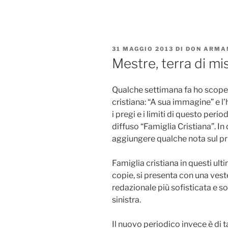
Salta
al
contenuto
PUBBLICATO
31 MAGGIO 2013
DI
DON ARMA
IL
Mestre, terra di mi
Qualche settimana fa ho scope
cristiana: “A sua immagine” e l
i pregi e i limiti di questo per
diffuso “Famiglia Cristiana”. I
aggiungere qualche nota sul pr
Famiglia cristiana in questi ult
copie, si presenta con una ves
redazionale più sofisticata e s
sinistra.
Il nuovo periodico invece è di t