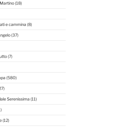
Martino
(18)
zati e cammina
(8)
Angelo
(37)
utto
(7)
mpa
(580)
27)
dale Serenissima
(11)
)
e
(12)