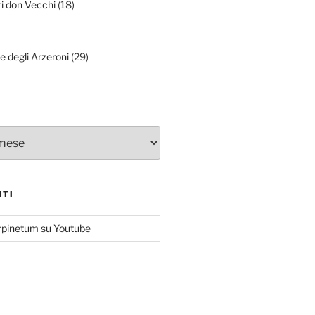
ri don Vecchi
(18)
le degli Arzeroni
(29)
NTI
rpinetum su Youtube