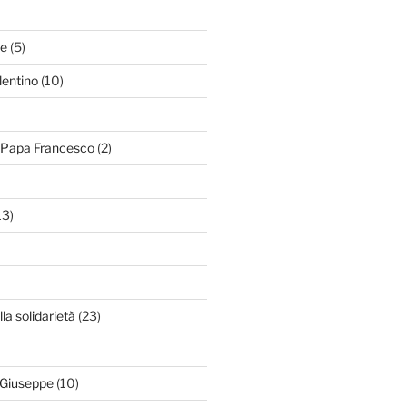
le
(5)
lentino
(10)
i Papa Francesco
(2)
13)
lla solidarietà
(23)
 Giuseppe
(10)