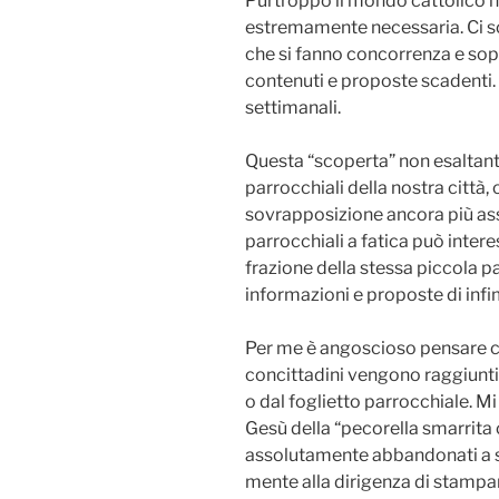
Purtroppo il mondo cattolico no
estremamente necessaria. Ci sono
che si fanno concorrenza e so
contenuti e proposte scadenti.
settimanali.
Questa “scoperta” non esaltant
parrocchiali della nostra città,
sovrapposizione ancora più ass
parrocchiali a fatica può inte
frazione della stessa piccola pa
informazioni e proposte di infi
Per me è angoscioso pensare ch
concittadini vengono raggiunti
o dal foglietto parrocchiale. Mi
Gesù della “pecorella smarrita c
assolutamente abbandonati a se
mente alla dirigenza di stampa