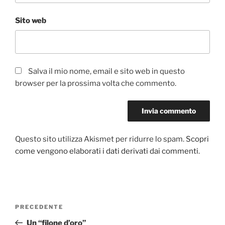
Sito web
Salva il mio nome, email e sito web in questo
browser per la prossima volta che commento.
Questo sito utilizza Akismet per ridurre lo spam.
Scopri
come vengono elaborati i dati derivati dai commenti
.
Navigazione
PRECEDENTE
Articolo
articoli
precedente:
Un “filone d’oro”