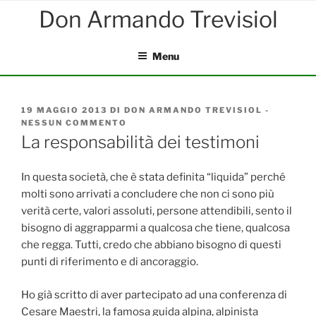
Salta
al
contenuto
Menu
PUBBLICATO
19 MAGGIO 2013
DI
DON ARMANDO TREVISIOL
-
IL
NESSUN COMMENTO
SU
LA
La responsabilità dei testimoni
RESPONSABILITÀ
DEI
TESTIMONI
In questa società, che è stata definita “liquida” perché
molti sono arrivati a concludere che non ci sono più
verità certe, valori assoluti, persone attendibili, sento il
bisogno di aggrapparmi a qualcosa che tiene, qualcosa
che regga. Tutti, credo che abbiano bisogno di questi
punti di riferimento e di ancoraggio.
Ho già scritto di aver partecipato ad una conferenza di
Cesare Maestri, la famosa guida alpina, alpinista