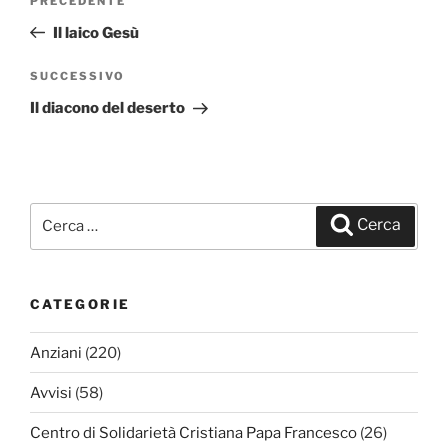
PRECEDENTE
Articolo
articoli
precedente:
Il laico Gesù
SUCCESSIVO
Articolo
successivo
Il diacono del deserto
Cerca:
Cerca
CATEGORIE
Anziani
(220)
Avvisi
(58)
Centro di Solidarietà Cristiana Papa Francesco
(26)