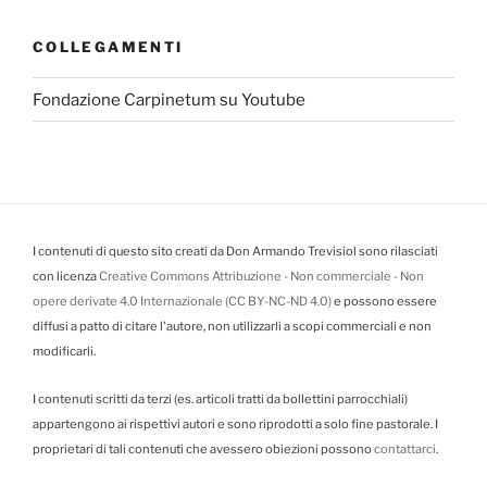
COLLEGAMENTI
Fondazione Carpinetum su Youtube
I contenuti di questo sito creati da Don Armando Trevisiol sono rilasciati
con licenza
Creative Commons Attribuzione - Non commerciale - Non
opere derivate 4.0 Internazionale (CC BY-NC-ND 4.0)
e possono essere
diffusi a patto di citare l'autore, non utilizzarli a scopi commerciali e non
modificarli.
I contenuti scritti da terzi (es. articoli tratti da bollettini parrocchiali)
appartengono ai rispettivi autori e sono riprodotti a solo fine pastorale. I
proprietari di tali contenuti che avessero obiezioni possono
contattarci
.