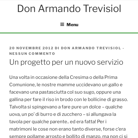
Salta
al
contenuto
Menu
PUBBLICATO
20 NOVEMBRE 2012
DI
DON ARMANDO TREVISIOL
-
IL
NESSUN COMMENTO
SU
UN
Un progetto per un nuovo servizio
PROGETTO
PER
UN
Una volta in occasione della Cresima o della Prima
NUOVO
Comunione, le nostre mamme uccidevano un gallo e
SERVIZIO
facevano una pastasciutta col suo sugo, oppure una
gallina per fare il riso in brodo con le bollicine di grasso.
Talvolta si spingevano a fare pure un dolce – qualche
uova, un po’ di burro e di zucchero – si allungava la
tavola per qualche parente.. ed era fatta! Per i
matrimoni le cose non erano tanto diverse, forse c’era
sempre pollame arrosto e bollito di manzo, ma non ci si