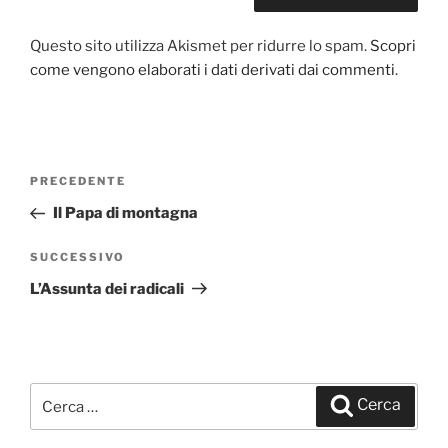
Questo sito utilizza Akismet per ridurre lo spam.
Scopri
come vengono elaborati i dati derivati dai commenti
.
Navigazione
PRECEDENTE
Articolo
articoli
precedente:
Il Papa di montagna
SUCCESSIVO
Articolo
successivo
L’Assunta dei radicali
Cerca:
Cerca