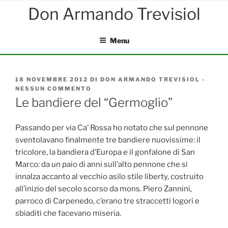
Salta
al
contenuto
Menu
PUBBLICATO
18 NOVEMBRE 2012
DI
DON ARMANDO TREVISIOL
-
IL
NESSUN COMMENTO
SU
LE
Le bandiere del “Germoglio”
BANDIERE
DEL
“GERMOGLIO”
Passando per via Ca’ Rossa ho notato che sul pennone
sventolavano finalmente tre bandiere nuovissime: il
tricolore, la bandiera d’Europa e il gonfalone di San
Marco: da un paio di anni sull’alto pennone che si
innalza accanto al vecchio asilo stile liberty, costruito
all’inizio del secolo scorso da mons. Piero Zannini,
parroco di Carpenedo, c’erano tre straccetti logori e
sbiaditi che facevano miseria.