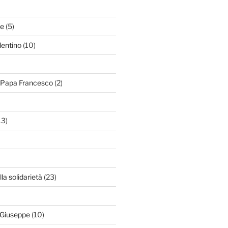
le
(5)
lentino
(10)
i Papa Francesco
(2)
13)
lla solidarietà
(23)
 Giuseppe
(10)