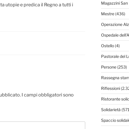
Magazzini San 
a utopie e predica il Regno a tutti i
Mestre
(436)
Operazione Al
Ospedale dell'
Ostello
(4)
Pastorale del L
Persone
(253)
Rassegna sta
Riflessioni
(2.3
pubblicato.
I campi obbligatori sono
Ristorante soli
Solidarietà
(571
Spaccio solidal