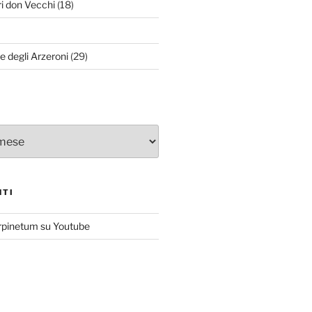
ri don Vecchi
(18)
le degli Arzeroni
(29)
NTI
rpinetum su Youtube