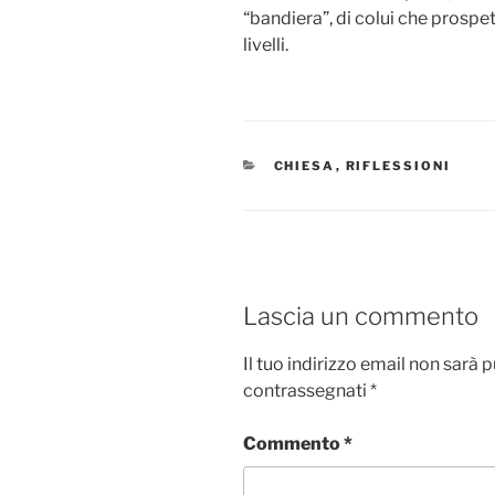
“bandiera”, di colui che prospett
livelli.
CATEGORIE
CHIESA
,
RIFLESSIONI
Lascia un commento
Il tuo indirizzo email non sarà 
contrassegnati
*
Commento
*