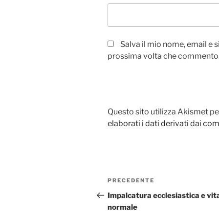
Salva il mio nome, email e 
prossima volta che commento
Questo sito utilizza Akismet pe
elaborati i dati derivati dai c
Navigazione
PRECEDENTE
Articolo
articoli
precedente:
Impalcatura ecclesiastica e vit
normale