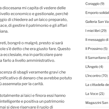
Coraggio
(9)
ta diocesana mi capita di vedere delle
Emporio solida
livello economico e gestionale, perché
ggio di chiedere ad un laico preparato,
Galleria San Va
e, di gestire il patrimonio e gli affari
I miei libri
(29)
iana.
Il messaggio d
ti, bongré o malgré, presto si sarà
role s’è detto che era giusto fare. Questo
Il Prossimo
(5)
vita ecclesiale, ma in particolare pare
Il Samaritano
(
farlo a livello amministrativo.
L'Angelo
(4)
scenza di sbagli veramente gravi che
L'Incontro
(70)
gnificativo di denaro che avrebbe potuto
 assennata per la carità.
La cittadella de
La Voce
(21)
totalmente ai laici e finora essi hanno
 intelligente e positiva un patrimonio
Magazzini San
ai si deve riservare il ruolo di