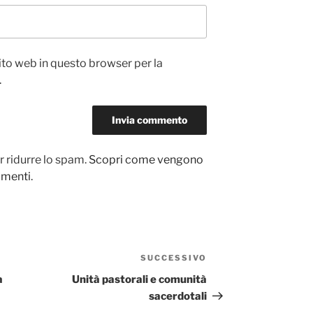
sito web in questo browser per la
.
r ridurre lo spam.
Scopri come vengono
ommenti
.
SUCCESSIVO
Articolo
successivo
a
Unità pastorali e comunità
sacerdotali