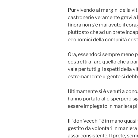
Pur vivendo ai margini della vi
castronerie veramente gravi a 
finora non s’è mai avuto il cora
piuttosto che ad un prete incapac
economici della comunità crist
Ora, essendoci sempre meno pre
costretti a fare quello che a pa
vale per tutti gli aspetti della 
estremamente urgente si debba 
Ultimamente si è venuti a cono
hanno portato allo sperpero si
essere impiegato in maniera più
Il “don Vecchi” è in mano quasi 
gestito da volontari in maniera
assai consistente. Il prete, semm