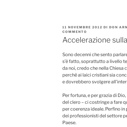
Salta
al
contenuto
PUBBLICATO
11 NOVEMBRE 2012
DI
DON AR
IL
COMMENTO
SU
ACCELERAZIONE
Accelerazione sull
SULLA
PROMOZIONE
DEL
Sono decenni che sento parlare
LAICATO
s’è fatto, soprattutto a livello
da noi, credo che nella Chiesa 
perché ai laici cristiani sia co
e dovrebbero svolgere all’inter
Per fortuna, e per grazia di Dio
del clero – ci costringe a fare
per coerenza ideale. Perfino in po
dei professionisti del settore p
Paese.