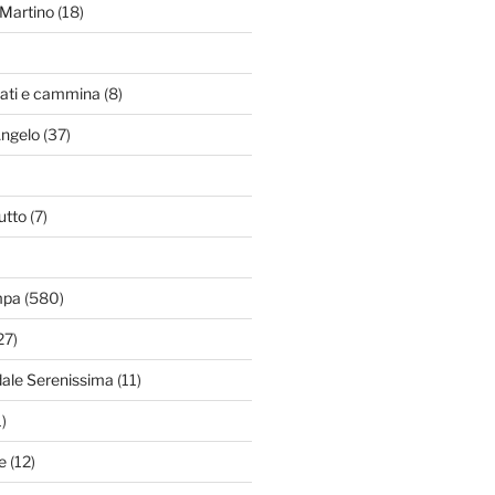
Martino
(18)
zati e cammina
(8)
Angelo
(37)
utto
(7)
mpa
(580)
27)
dale Serenissima
(11)
)
e
(12)