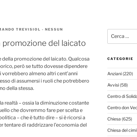
MANDO TREVISIOL
-
NESSUN
Cerca:
a promozione del laicato
 della promozione del laicato. Qualcosa
CATEGORIE
 teorico, però se tutto dovesse dipendere
ci vorrebbero almeno altri cent’anni
Anziani
(220)
ncesso di assumersi i ruoli che potrebbero
Avvisi
(58)
no della stessa.
Centro di Solid
, la realtà – ossia la diminuzione costante
Centro don Vec
 quello che dovremmo fare per scelta e
litica – che è tutto dire – si è ricorsi a
Chiesa
(625)
er tentare di raddrizzare l’economia del
Chiesa del cimi