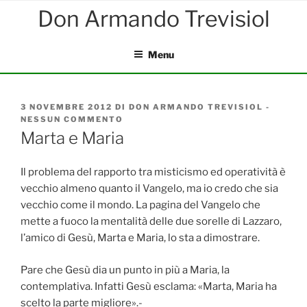
Salta
al
contenuto
Menu
PUBBLICATO
3 NOVEMBRE 2012
DI
DON ARMANDO TREVISIOL
-
IL
NESSUN COMMENTO
SU
MARTA
Marta e Maria
E
MARIA
Il problema del rapporto tra misticismo ed operatività è
vecchio almeno quanto il Vangelo, ma io credo che sia
vecchio come il mondo. La pagina del Vangelo che
mette a fuoco la mentalità delle due sorelle di Lazzaro,
l’amico di Gesù, Marta e Maria, lo sta a dimostrare.
Pare che Gesù dia un punto in più a Maria, la
contemplativa. Infatti Gesù esclama: «Marta, Maria ha
scelto la parte migliore».-