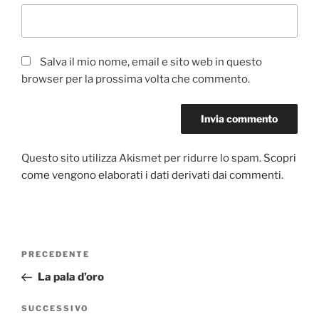
Salva il mio nome, email e sito web in questo
browser per la prossima volta che commento.
Questo sito utilizza Akismet per ridurre lo spam.
Scopri
come vengono elaborati i dati derivati dai commenti
.
Navigazione
PRECEDENTE
Articolo
articoli
precedente:
La pala d’oro
SUCCESSIVO
Articolo