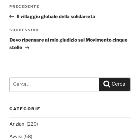
Navigazione
PRECEDENTE
Articolo
articoli
precedente:
Il villaggio globale della solidarietà
SUCCESSIVO
Articolo
successivo
Devo ripensare al mio giudizio sul Movimento cinque
stelle
Cerca:
Cerca
CATEGORIE
Anziani
(220)
Avvisi
(58)