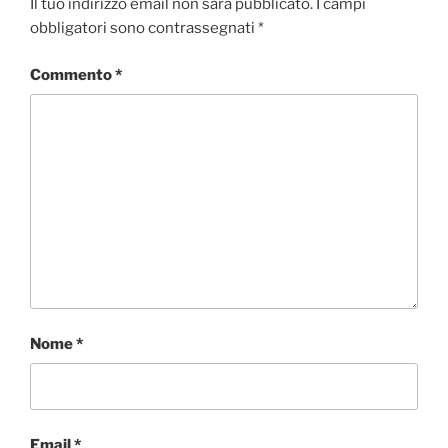
Il tuo indirizzo email non sarà pubblicato.
I campi
obbligatori sono contrassegnati
*
Commento
*
Nome
*
Email
*