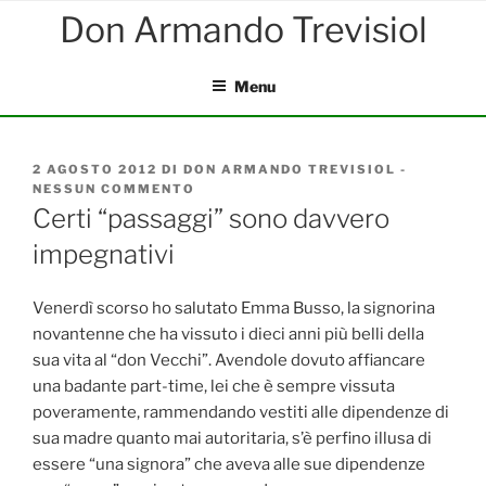
Salta
al
contenuto
Menu
PUBBLICATO
2 AGOSTO 2012
DI
DON ARMANDO TREVISIOL
-
IL
NESSUN COMMENTO
SU
CERTI
Certi “passaggi” sono davvero
“PASSAGGI”
impegnativi
SONO
DAVVERO
IMPEGNATIVI
Venerdì scorso ho salutato Emma Busso, la signorina
novantenne che ha vissuto i dieci anni più belli della
sua vita al “don Vecchi”. Avendole dovuto affiancare
una badante part-time, lei che è sempre vissuta
poveramente, rammendando vestiti alle dipendenze di
sua madre quanto mai autoritaria, s’è perfino illusa di
essere “una signora” che aveva alle sue dipendenze