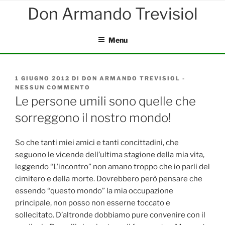
Salta
al
contenuto
Menu
PUBBLICATO
1 GIUGNO 2012
DI
DON ARMANDO TREVISIOL
-
IL
NESSUN COMMENTO
SU
LE
Le persone umili sono quelle che
PERSONE
sorreggono il nostro mondo!
UMILI
SONO
QUELLE
CHE
So che tanti miei amici e tanti concittadini, che
SORREGGONO
seguono le vicende dell’ultima stagione della mia vita,
IL
leggendo “L’incontro” non amano troppo che io parli del
NOSTRO
MONDO!
cimitero e della morte. Dovrebbero però pensare che
essendo “questo mondo” la mia occupazione
principale, non posso non esserne toccato e
sollecitato. D’altronde dobbiamo pure convenire con il