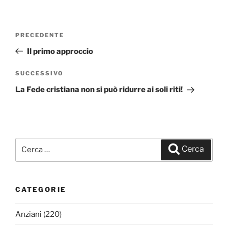
Navigazione
PRECEDENTE
Articolo
articoli
precedente:
Il primo approccio
SUCCESSIVO
Articolo
successivo
La Fede cristiana non si può ridurre ai soli riti!
Cerca:
Cerca
CATEGORIE
Anziani
(220)