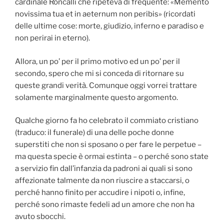
cardinale Roncalli che ripeteva di frequente: «Memento
novissima tua et in aeternum non peribis» (ricordati
delle ultime cose: morte, giudizio, inferno e paradiso e
non perirai in eterno).
Allora, un po’ per il primo motivo ed un po’ per il
secondo, spero che mi si conceda di ritornare su
queste grandi verità. Comunque oggi vorrei trattare
solamente marginalmente questo argomento.
Qualche giorno fa ho celebrato il commiato cristiano
(traduco: il funerale) di una delle poche donne
superstiti che non si sposano o per fare le perpetue –
ma questa specie è ormai estinta – o perché sono state
a servizio fin dall’infanzia da padroni ai quali si sono
affezionate talmente da non riuscire a staccarsi, o
perché hanno finito per accudire i nipoti o, infine,
perché sono rimaste fedeli ad un amore che non ha
avuto sbocchi.