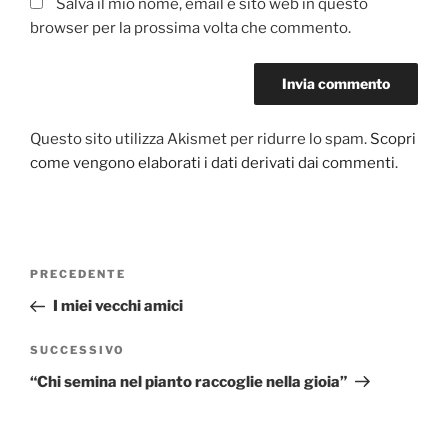
Salva il mio nome, email e sito web in questo
browser per la prossima volta che commento.
Questo sito utilizza Akismet per ridurre lo spam.
Scopri
come vengono elaborati i dati derivati dai commenti
.
Navigazione
PRECEDENTE
Articolo
articoli
precedente:
I miei vecchi amici
SUCCESSIVO
Articolo
successivo
“Chi semina nel pianto raccoglie nella gioia”