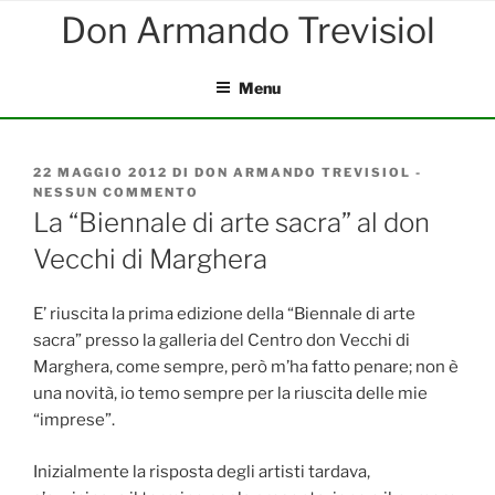
Salta
al
contenuto
Menu
PUBBLICATO
22 MAGGIO 2012
DI
DON ARMANDO TREVISIOL
-
IL
NESSUN COMMENTO
SU
LA
La “Biennale di arte sacra” al don
“BIENNALE
Vecchi di Marghera
DI
ARTE
SACRA”
AL
E’ riuscita la prima edizione della “Biennale di arte
DON
sacra” presso la galleria del Centro don Vecchi di
VECCHI
Marghera, come sempre, però m’ha fatto penare; non è
DI
MARGHERA
una novità, io temo sempre per la riuscita delle mie
“imprese”.
Inizialmente la risposta degli artisti tardava,