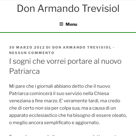
Salta
al
contenuto
Menu
PUBBLICATO
30 MARZO 2012
DI
DON ARMANDO TREVISIOL
-
IL
NESSUN COMMENTO
SU
I
I sogni che vorrei portare al nuovo
SOGNI
Patriarca
CHE
VORREI
PORTARE
AL
Mi pare che i giornali abbiano detto che il nuovo
NUOVO
Patriarca comincerà il suo servizio nella Chiesa
PATRIARCA
veneziana a fine marzo. E’ veramente tardi, ma credo
che di certo non sia per colpa sua, ma a causa di un
apparato ecclesiastico che ha bisogno di essere oleato,
o meglio ancora semplificato e aggiornato.