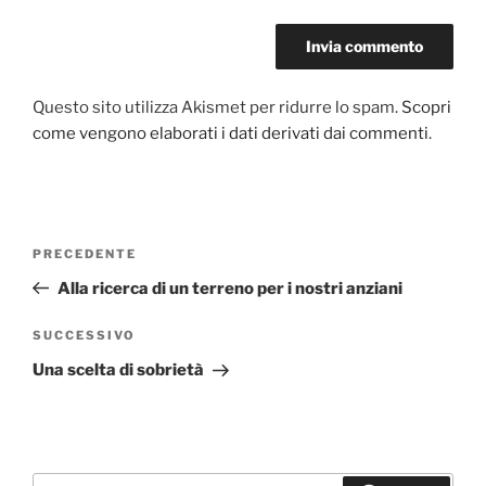
Questo sito utilizza Akismet per ridurre lo spam.
Scopri
come vengono elaborati i dati derivati dai commenti
.
Navigazione
PRECEDENTE
Articolo
articoli
precedente:
Alla ricerca di un terreno per i nostri anziani
SUCCESSIVO
Articolo
successivo
Una scelta di sobrietà
Cerca: