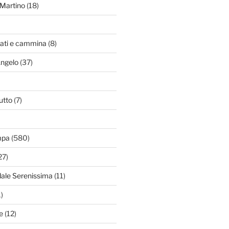
Martino
(18)
zati e cammina
(8)
Angelo
(37)
utto
(7)
mpa
(580)
27)
dale Serenissima
(11)
)
e
(12)