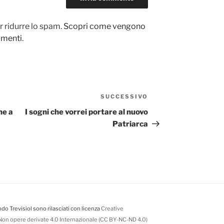
r ridurre lo spam.
Scopri come vengono
ommenti
.
SUCCESSIVO
Articolo
successivo
he a
I sogni che vorrei portare al nuovo
Patriarca
do Trevisiol sono rilasciati con licenza
Creative
on opere derivate 4.0 Internazionale (CC BY-NC-ND 4.0)