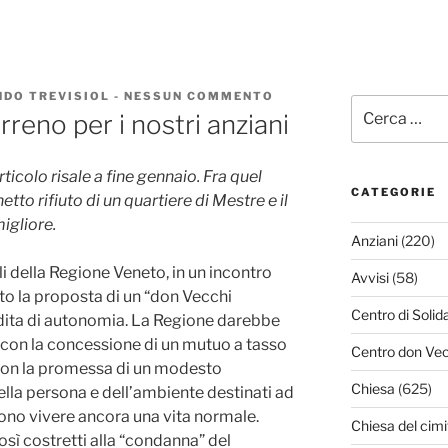
DO TREVISIOL
-
NESSUN COMMENTO
SU
Cerca:
ALLA
erreno per i nostri anziani
RICERCA
DI
UN
icolo risale a fine gennaio. Fra quel
TERRENO
PER
CATEGORIE
tto rifiuto di un quartiere di Mestre e il
I
igliore.
NOSTRI
Anziani
(220)
ANZIANI
li della Regione Veneto, in un incontro
Avvisi
(58)
ato la proposta di un “don Vecchi
Centro di Solid
erdita di autonomia. La Regione darebbe
 con la concessione di un mutuo a tasso
Centro don Vec
 con la promessa di un modesto
Chiesa
(625)
della persona e dell’ambiente destinati ad
sono vivere ancora una vita normale.
Chiesa del cimi
sì costretti alla “condanna” del