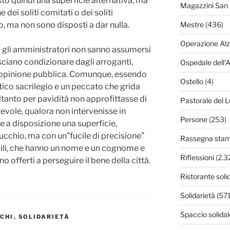
to quindi una superficie alternativa, ma
Magazzini San 
dei soliti comitati o dei soliti
, ma non sono disposti a dar nulla.
Mestre
(436)
Operazione Al
 gli amministratori non sanno assumersi
asciano condizionare dagli arroganti,
Ospedale dell'
all’opinione pubblica. Comunque, essendo
Ostello
(4)
ico sacrilegio e un peccato che grida
tanto per pavidità non approfittasse di
Pastorale del L
evole, qualora non intervenisse in
Persone
(253)
 a disposizione una superficie,
ucchio, ma con un”fucile di precisione”
Rassegna sta
abili, che hanno un nome e un cognome e
Riflessioni
(2.3
o offerti a perseguire il bene della città.
Ristorante soli
Solidarietà
(571
Spaccio solidal
CHI
,
SOLIDARIETÀ