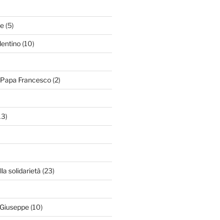
le
(5)
lentino
(10)
i Papa Francesco
(2)
13)
lla solidarietà
(23)
 Giuseppe
(10)