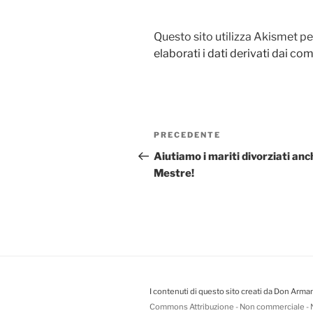
Questo sito utilizza Akismet pe
elaborati i dati derivati dai c
Navigazione
PRECEDENTE
Articolo
articoli
precedente:
Aiutiamo i mariti divorziati anc
Mestre!
I contenuti di questo sito creati da Don Arman
Commons Attribuzione - Non commerciale - N