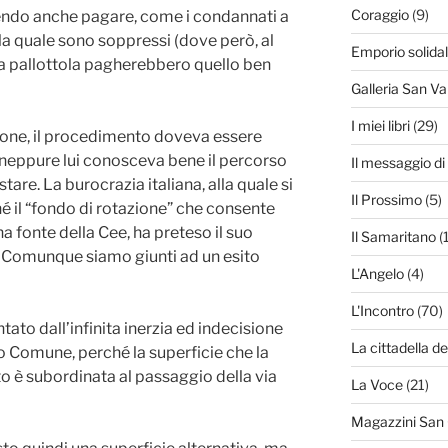
Coraggio
(9)
vendo anche pagare, come i condannati a
 la quale sono soppressi (dove però, al
Emporio solida
a pallottola pagherebbero quello ben
Galleria San Va
I miei libri
(29)
gione, il procedimento doveva essere
 neppure lui conosceva bene il percorso
Il messaggio d
tare. La burocrazia italiana, alla quale si
Il Prossimo
(5)
é il “fondo di rotazione” che consente
 fonte della Cee, ha preteso il suo
Il Samaritano
(
. Comunque siamo giunti ad un esito
L'Angelo
(4)
L'Incontro
(70)
ato dall’infinita inerzia ed indecisione
La cittadella de
o Comune, perché la superficie che la
 è subordinata al passaggio della via
La Voce
(21)
Magazzini San