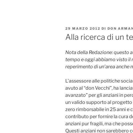
Salta
al
contenuto
PUBBLICATO
29 MARZO 2012
DI
DON ARMAN
IL
Alla ricerca di un t
Nota della Redazione: questo art
tempo e oggi abbiamo visto il ne
reperimento di un’area anche m
L’assessore alle politiche socia
avuto al “don Vecchi”, ha lanci
avanzato” per gli anziani in p
un valido supporto al progetto
zero rimborsabile in 25 anni e
contributo per fornire la cura 
anziani pur fragili, ma che pos
Questi anziani non sarebbero co