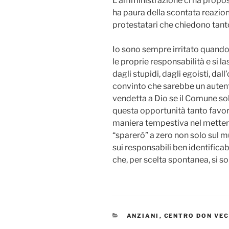
L’amministrazione ci ha propos
ha paura della scontata reazione 
protestatari che chiedono tanto
Io sono sempre irritato quando
le proprie responsabilità e si l
dagli stupidi, dagli egoisti, d
convinto che sarebbe un autent
vendetta a Dio se il Comune sol
questa opportunità tanto favor
maniera tempestiva nel mettere
“sparerò” a zero non solo sul m
sui responsabili ben identific
che, per scelta spontanea, si son
CATEGORIE
ANZIANI
,
CENTRO DON VEC