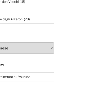
ri don Vecchi
(18)
le degli Arzeroni
(29)
NTI
rpinetum su Youtube