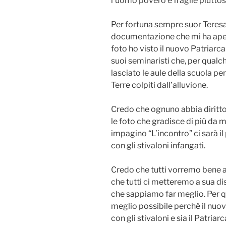
l’uomo povero e fragile piuttost
Per fortuna sempre suor Teresa
documentazione che mi ha aperto
foto ho visto il nuovo Patriarca 
suoi seminaristi che, per qual
lasciato le aule della scuola pe
Terre colpiti dall’alluvione.
Credo che ognuno abbia diritto 
le foto che gradisce di più da 
impagino “L’incontro” ci sarà i
con gli stivaloni infangati.
Credo che tutti vorremo bene a
che tutti ci metteremo a sua dis
che sappiamo far meglio. Per qu
meglio possibile perché il nu
con gli stivaloni e sia il Patriar