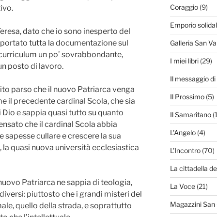
Coraggio
(9)
ivo.
Emporio solida
Teresa, dato che io sono inesperto del
portato tutta la documentazione sul
Galleria San Va
 curriculum un po’ sovrabbondante,
I miei libri
(29)
n posto di lavoro.
Il messaggio d
to parso che il nuovo Patriarca venga
Il Prossimo
(5)
il precedente cardinal Scola, che sia
 Dio e sappia quasi tutto su quanto
Il Samaritano
(
ensato che il cardinal Scola abbia
L'Angelo
(4)
e sapesse cullare e crescere la sua
 la quasi nuova università ecclesiastica
L'Incontro
(70)
La cittadella de
 nuovo Patriarca ne sappia di teologia,
La Voce
(21)
diversi: piuttosto che i grandi misteri del
Magazzini San
ale, quello della strada, e soprattutto