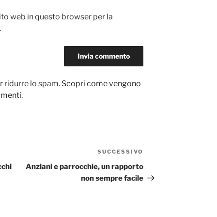
sito web in questo browser per la
.
r ridurre lo spam.
Scopri come vengono
ommenti
.
SUCCESSIVO
Articolo
successivo
cchi
Anziani e parrocchie, un rapporto
non sempre facile