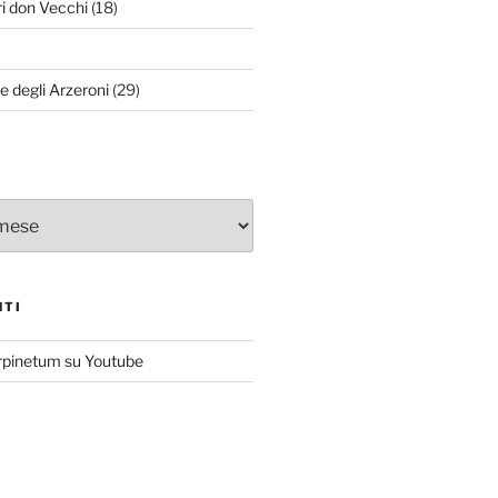
ri don Vecchi
(18)
le degli Arzeroni
(29)
NTI
rpinetum su Youtube