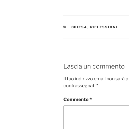
CATEGORIE
CHIESA
,
RIFLESSIONI
Lascia un commento
Il tuo indirizzo email non sarà 
contrassegnati
*
Commento
*