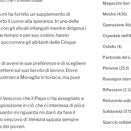
o che l’intellettuale.
Magazzini San 
 mi ha fornito un supplemento di
Mestre
(436)
 il cuore alla speranza. In una delle
Operazione Al
con gli stivali infangati mentre dirigeva i
che tempo e per suo volere, hanno
Ospedale dell'
r soccorrere gli abitanti delle Cinque
Ostello
(4)
Pastorale del L
di avere le sue preferenze e di scegliere
Persone
(253)
mettere sul suo tavolo di lavoro. Dove
l patriarca Moraglia in tonaca, ma pure
Rassegna sta
Riflessioni
(2.3
l Vescovo che il Papa ci ha assegnato e
Ristorante soli
posizione in ciò che ci interessa di più e
Solidarietà
(571
anto mi riguarda mi darò da fare il
ovo vescovo di Venezia appaia sempre
Spaccio solidal
ca dei poveri.