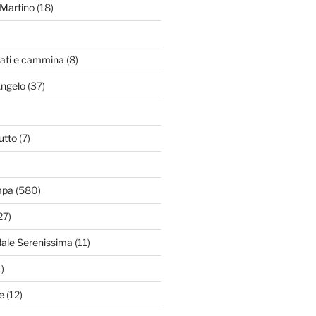
Martino
(18)
zati e cammina
(8)
Angelo
(37)
utto
(7)
mpa
(580)
27)
dale Serenissima
(11)
)
e
(12)