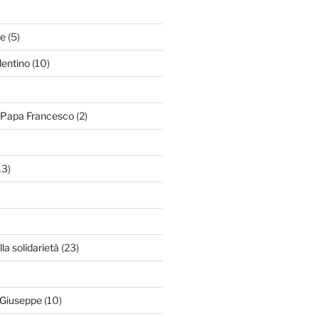
le
(5)
lentino
(10)
i Papa Francesco
(2)
13)
lla solidarietà
(23)
 Giuseppe
(10)