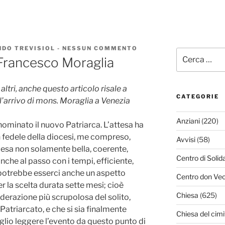
DO TREVISIOL
-
NESSUN COMMENTO
SU
Cerca:
IL
 Francesco Moraglia
NOSTRO
PATRIARCA
FRANCESCO
ltri, anche questo articolo risale a
MORAGLIA
CATEGORIE
l’arrivo di mons. Moraglia a Venezia
Anziani
(220)
ominato il nuovo Patriarca. L’attesa ha
n fedele della diocesi, me compreso,
Avvisi
(58)
esa non solamente bella, coerente,
Centro di Solid
che al passo con i tempi, efficiente,
otrebbe esserci anche un aspetto
Centro don Vec
er la scelta durata sette mesi; cioè
Chiesa
(625)
derazione più scrupolosa del solito,
 Patriarcato, e che si sia finalmente
Chiesa del cimi
oglio leggere l’evento da questo punto di