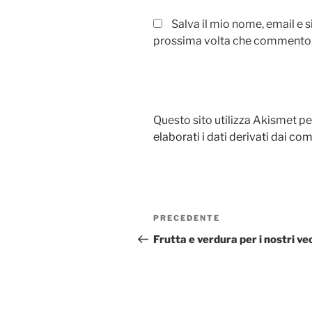
Salva il mio nome, email e 
prossima volta che commento
Questo sito utilizza Akismet pe
elaborati i dati derivati dai c
Navigazione
PRECEDENTE
Articolo
articoli
precedente:
Frutta e verdura per i nostri ve