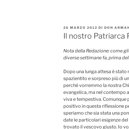
Salta
al
contenuto
PUBBLICATO
26 MARZO 2012
DI
DON ARMAN
IL
Il nostro Patriarca
Nota della Redazione: come gli a
diverse settimane fa, prima del
Dopo una lunga attesa è stato n
spazientito e sorpreso più di u
perché vorremmo la nostra Chi
evangelica, ma nel contempo an
viva e tempestiva. Comunque p
positivo in questa riflessione p
speriamo che sia stata una pon
date le particolari esigenze del
trovato il vescovo giusto. Io v