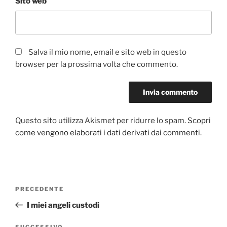
Sito web
Salva il mio nome, email e sito web in questo
browser per la prossima volta che commento.
Questo sito utilizza Akismet per ridurre lo spam.
Scopri
come vengono elaborati i dati derivati dai commenti
.
Navigazione
PRECEDENTE
Articolo
articoli
precedente:
I miei angeli custodi