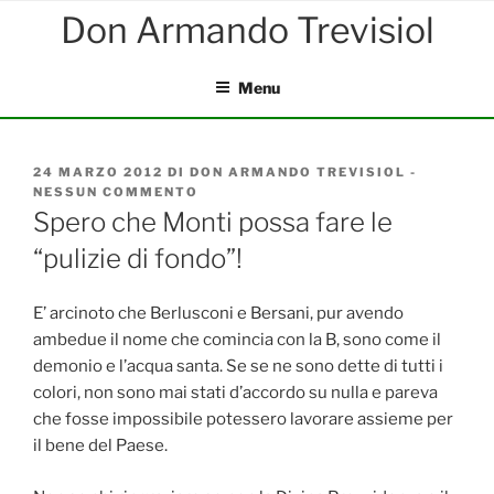
Salta
al
contenuto
Menu
PUBBLICATO
24 MARZO 2012
DI
DON ARMANDO TREVISIOL
-
IL
NESSUN COMMENTO
SU
SPERO
Spero che Monti possa fare le
CHE
“pulizie di fondo”!
MONTI
POSSA
FARE
LE
E’ arcinoto che Berlusconi e Bersani, pur avendo
“PULIZIE
ambedue il nome che comincia con la B, sono come il
DI
demonio e l’acqua santa. Se se ne sono dette di tutti i
FONDO”!
colori, non sono mai stati d’accordo su nulla e pareva
che fosse impossibile potessero lavorare assieme per
il bene del Paese.