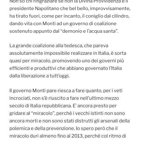
Non so chi ringraziare se non la Divina Provvidenza e il
presidente Napolitano che bel bello, improvvisamente,
ha tirato fuori, come per incanto, il coniglio dal cilindro,
dando vita con Monti ad un governo di coalizione
sostenuto appunto dal “demonio e l’acqua santa”.
La grande coalizione alla tedesca, che pareva
assolutamente impossibile realizzare in Italia, è sorta
quasi per miracolo, promovendo uno dei governi più
efficienti e produttivi che abbiano governato l’Italia
dalla liberazione a tutt’oggi.
Il governo Monti pare riesca a fare quanto, per i veti
incrociati, non s’è riuscito a fare nell’ultimo mezzo
secolo di Italia repubblicana. E’ ancora presto per
gridare al “miracolo”, perché i vecchi istinti non sono
ancora morti e non sono stati distrutti gli arsenali della
polemica e della prevenzione. Io spero però che il
miracolo duri almeno fino al 2013, perché col ritmo di