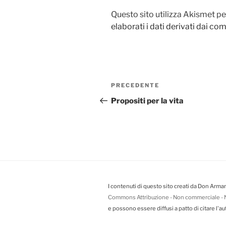
Questo sito utilizza Akismet pe
elaborati i dati derivati dai c
Navigazione
PRECEDENTE
Articolo
articoli
precedente:
Propositi per la vita
I contenuti di questo sito creati da Don Arman
Commons Attribuzione - Non commerciale - N
e possono essere diffusi a patto di citare l'au