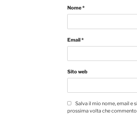
Nome
*
Email
*
Sito web
Salva il mio nome, email e 
prossima volta che commento