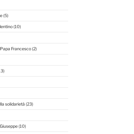
le
(5)
lentino
(10)
i Papa Francesco
(2)
13)
lla solidarietà
(23)
 Giuseppe
(10)