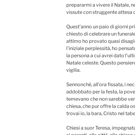
prepararmi a vivere il Natale, ne
vissute con struggente attesa d
Quest’anno un paio di giorni pr
chiesto di celebrare un funerale 
attimo ho provato quasi disagio
l’iniziale perplessità, ho pens
la persona a cui avrei dato l’ul
Natale celeste. Questo pensier
vigilia.
Sennonché, all’ora fissata, i nec
addobbato per la festa, la pove
temevano che non sarebbe venut
chiesa, che pur offre la calda o
trovai io, la bara, Cristo nel t
Chiesi a suor Teresa, impegnata 