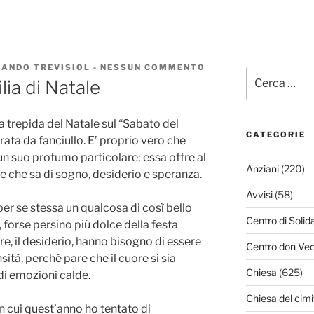
ANDO TREVISIOL
-
NESSUN COMMENTO
SU
Cerca:
UN
ilia di Natale
FUNERALE
ALLA
VIGILIA
sa trepida del Natale sul “Sabato del
DI
NATALE
CATEGORIE
rata da fanciullo. E’ proprio vero che
 un suo profumo particolare; essa offre al
Anziani
(220)
le che sa di sogno, desiderio e speranza.
Avvisi
(58)
i per se stessa un qualcosa di così bello
Centro di Solid
 forse persino più dolce della festa
re, il desiderio, hanno bisogno di essere
Centro don Vec
sità, perché pare che il cuore si sia
Chiesa
(625)
di emozioni calde.
Chiesa del cimi
n cui quest’anno ho tentato di