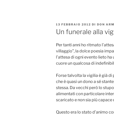
Salta
al
contenuto
PUBBLICATO
13 FEBBRAIO 2012
DI
DON ARM
IL
Un funerale alla vig
Per tanti anni ho ritmato l’atte
villaggio”, la dolce poesia impa
l’attesa di ogni evento lieto ha
cuore un qualcosa di indefinibi
Forse talvolta la vigilia è già d
che è quasi un dono a sé stante,
stessa. Da vecchi però lo stupo
alimentati con particolare inten
scaricato e non sia più capace 
Questo era lo stato d’animo co