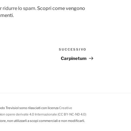
r ridurre lo spam.
Scopri come vengono
ommenti
.
SUCCESSIVO
Articolo
successivo
Carpinetum
do Trevisiol sono rilasciati con licenza
Creative
on opere derivate 4.0 Internazionale (CC BY-NC-ND 4.0)
tore, non utilizzarli a scopi commerciali e non modificarli.