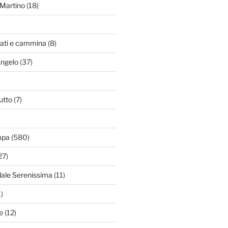
Martino
(18)
zati e cammina
(8)
Angelo
(37)
utto
(7)
mpa
(580)
27)
dale Serenissima
(11)
)
e
(12)