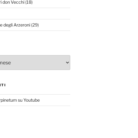
ri don Vecchi
(18)
le degli Arzeroni
(29)
NTI
rpinetum su Youtube