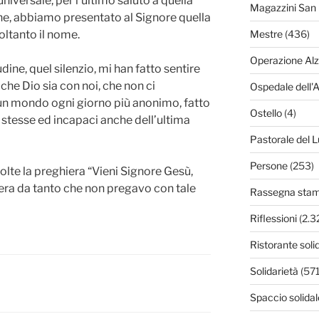
a universale, per l’ultimo saluto a quella
Magazzini San 
udine, abbiamo presentato al Signore quella
ltanto il nome.
Mestre
(436)
Operazione Al
ine, quel silenzio, mi han fatto sentire
che Dio sia con noi, che non ci
Ospedale dell'
un mondo ogni giorno più anonimo, fatto
Ostello
(4)
e stesse ed incapaci anche dell’ultima
Pastorale del L
Persone
(253)
 volte la preghiera “Vieni Signore Gesù,
era da tanto che non pregavo con tale
Rassegna sta
Riflessioni
(2.3
Ristorante soli
Solidarietà
(571
Spaccio solidal