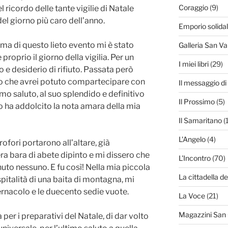
Coraggio
(9)
l ricordo delle tante vigilie di Natale
el giorno più caro dell’anno.
Emporio solida
ima di questo lieto evento mi è stato
Galleria San Va
proprio il giorno della vigilia. Per un
I miei libri
(29)
 e desiderio di rifiuto. Passata però
ato che avrei potuto compartecipare con
Il messaggio d
timo saluto, al suo splendido e definitivo
Il Prossimo
(5)
o ha addolcito la nota amara della mia
Il Samaritano
(
L'Angelo
(4)
rofori portarono all’altare, già
ra bara di abete dipinto e mi dissero che
L'Incontro
(70)
o nessuno. E fu così! Nella mia piccola
La cittadella de
spitalità di una baita di montagna, mi
abernacolo e le duecento sedie vuote.
La Voce
(21)
Magazzini San
per i preparativi del Natale, di dar volto