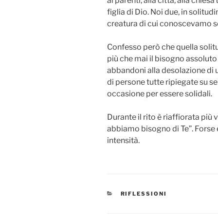
ai parenti, alla città, alla chies
figlia di Dio. Noi due, in solit
creatura di cui conoscevamo so
Confesso però che quella solitud
più che mai il bisogno assoluto 
abbandoni alla desolazione di 
di persone tutte ripiegate su s
occasione per essere solidali.
Durante il rito è riaffiorata più
abbiamo bisogno di Te”. Forse 
intensità.
CATEGORIE
RIFLESSIONI