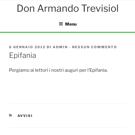
Salta
al
contenuto
Menu
PUBBLICATO
6 GENNAIO 2012
DI
ADMIN
-
NESSUN COMMENTO
SU
IL
EPIFAN
Epifania
Porgiamo ai lettori i nostri auguri per l’Epifania.
CATEGORIE
AVVISI