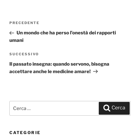
Navigazione
PRECEDENTE
Articolo
articoli
precedente:
Un mondo che ha perso l’onestà dei rapporti
umani
SUCCESSIVO
Articolo
successivo
Il passato insegna: quando servono, bisogna
accettare anche le medicine amare!
Cerca:
Cerca
CATEGORIE