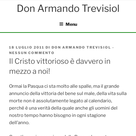
Salta
al
contenuto
Menu
PUBBLICATO
18 LUGLIO 2011
DI
DON ARMANDO TREVISIOL
-
IL
NESSUN COMMENTO
SU
IL
Il Cristo vittorioso è davvero in
CRISTO
mezzo a noi!
VITTORIOSO
È
DAVVERO
IN
Ormai la Pasqua ci sta molto alle spalle, ma il grande
MEZZO
annuncio della vittoria del bene sul male, della vita sulla
A
morte non è assolutamente legato al calendario,
NOI!
perché è una verità della quale anche gli uomini del
nostro tempo hanno bisogno in ogni stagione
dell’anno.