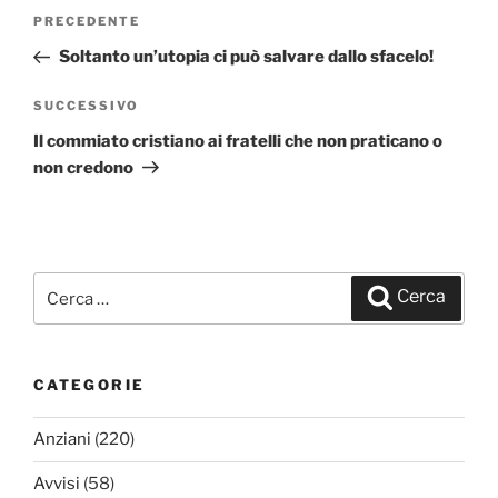
Navigazione
PRECEDENTE
Articolo
articoli
precedente:
Soltanto un’utopia ci può salvare dallo sfacelo!
SUCCESSIVO
Articolo
successivo
Il commiato cristiano ai fratelli che non praticano o
non credono
Cerca:
Cerca
CATEGORIE
Anziani
(220)
Avvisi
(58)