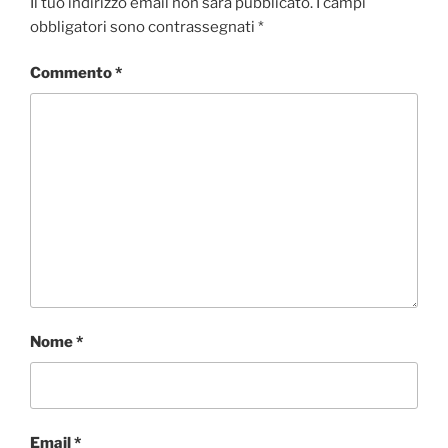
Il tuo indirizzo email non sarà pubblicato.
I campi
obbligatori sono contrassegnati
*
Commento
*
Nome
*
Email
*