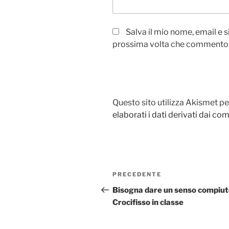
Salva il mio nome, email e 
prossima volta che commento
Questo sito utilizza Akismet pe
elaborati i dati derivati dai c
Navigazione
PRECEDENTE
Articolo
articoli
precedente:
Bisogna dare un senso compiut
Crocifisso in classe