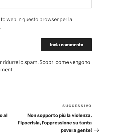
sito web in questo browser per la
.
r ridurre lo spam.
Scopri come vengono
ommenti
.
SUCCESSIVO
Articolo
successivo
o al
Non sopporto più la violenza,
l’ipocrisia, l’oppressione su tanta
povera gente!