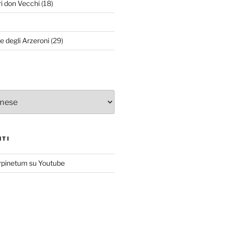
ri don Vecchi
(18)
le degli Arzeroni
(29)
NTI
rpinetum su Youtube