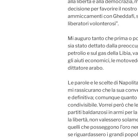
alla libertà e alla democrazia,
decisione per favorire il nostr
ammiccamenti con Gheddafi, s’
liberatori volonterosi”.
Mi auguro tanto che prima o po
sia stato dettato dalla preoccu
petrolio e sul gas della Libia
gli aiuti economici, le motovede
dittatore arabo.
Le parole e le scelte di Napoli
mi rassicurano che la sua con
e definitiva; comunque quanto lu
condivisibile. Vorrei però che le
partiti baldanzosi in armi per 
la libertà, non valessero solame
quelli che posseggono l’oro ne
se riguardassero i grandi popo