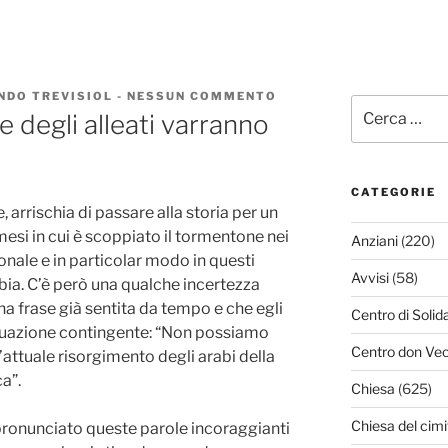
NDO TREVISIOL
-
NESSUN COMMENTO
SU
Cerca:
LE
 e degli alleati varranno
SCELTE
DELL’ITALIA
E
DEGLI
ALLEATI
CATEGORIE
VARRANNO
, arrischia di passare alla storia per un
PER
mesi in cui è scoppiato il tormentone nei
Anziani
(220)
TUTTI?
ionale e in particolar modo in questi
Avvisi
(58)
ibia. C’è però una qualche incertezza
na frase già sentita da tempo e che egli
Centro di Solid
situazione contingente: “Non possiamo
Centro don Vec
l’attuale risorgimento degli arabi della
a”.
Chiesa
(625)
Chiesa del cimi
ronunciato queste parole incoraggianti