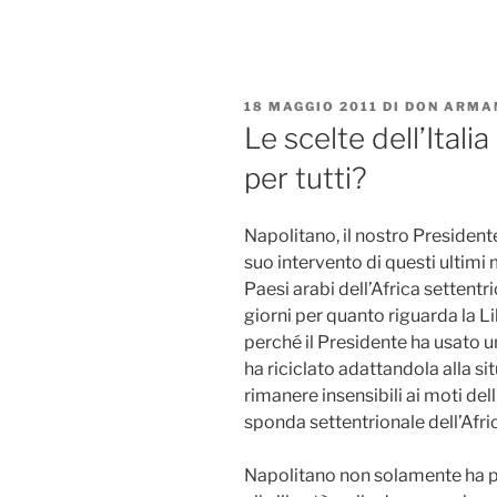
Salta
al
contenuto
PUBBLICATO
18 MAGGIO 2011
DI
DON ARMA
IL
Le scelte dell’Italia
per tutti?
Napolitano, il nostro Presidente
suo intervento di questi ultimi 
Paesi arabi dell’Africa settentr
giorni per quanto riguarda la L
perché il Presidente ha usato u
ha riciclato adattandola alla 
rimanere insensibili ai moti del
sponda settentrionale dell’Afric
Napolitano non solamente ha p