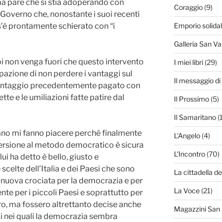
 ma pare che si stia adoperando con
Coraggio
(9)
o Governo che, nonostante i suoi recenti
è prontamente schierato con “i
Emporio solida
Galleria San Va
i non venga fuori che questo intervento
I miei libri
(29)
pazione di non perdere i vantaggi sul
Il messaggio d
, vantaggio precedentemente pagato con
tte e le umiliazioni fatte patire dal
Il Prossimo
(5)
Il Samaritano
(
tano mi fanno piacere perché finalmente
L'Angelo
(4)
versione al metodo democratico è sicura
L'Incontro
(70)
i ha detto è bello, giusto e
 scelte dell’Italia e dei Paesi che sono
La cittadella de
la nuova crociata per la democrazia e per
La Voce
(21)
nte per i piccoli Paesi e soprattutto per
ro, ma fossero altrettanto decise anche
Magazzini San
li nei quali la democrazia sembra