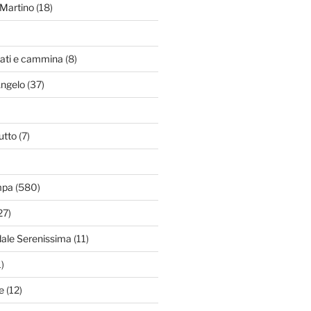
Martino
(18)
zati e cammina
(8)
Angelo
(37)
utto
(7)
mpa
(580)
27)
dale Serenissima
(11)
)
e
(12)