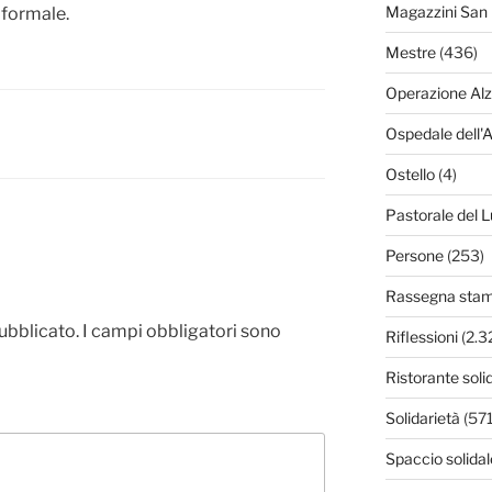
Magazzini San 
 formale.
Mestre
(436)
Operazione Al
Ospedale dell'
Ostello
(4)
Pastorale del L
Persone
(253)
Rassegna sta
pubblicato.
I campi obbligatori sono
Riflessioni
(2.3
Ristorante soli
Solidarietà
(571
Spaccio solidal