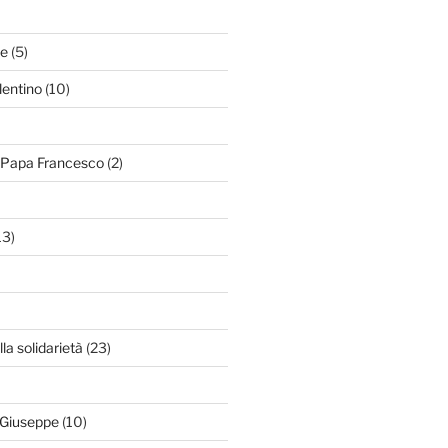
le
(5)
lentino
(10)
i Papa Francesco
(2)
13)
lla solidarietà
(23)
 Giuseppe
(10)