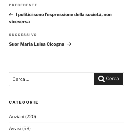
Navigazione
PRECEDENTE
Articolo
articoli
precedente:
I politici sono l’espressione della società, non
viceversa
SUCCESSIVO
Articolo
successivo
Suor Maria Luisa Cicogna
Cerca:
Cerca
CATEGORIE
Anziani
(220)
Avvisi
(58)