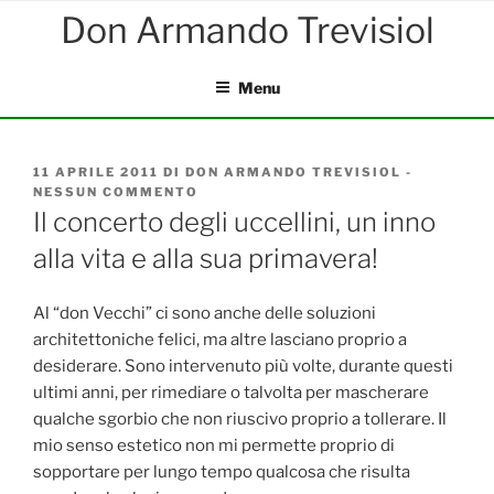
Salta
al
contenuto
Menu
PUBBLICATO
11 APRILE 2011
DI
DON ARMANDO TREVISIOL
-
IL
NESSUN COMMENTO
SU
IL
Il concerto degli uccellini, un inno
CONCERTO
alla vita e alla sua primavera!
DEGLI
UCCELLINI,
UN
INNO
Al “don Vecchi” ci sono anche delle soluzioni
ALLA
architettoniche felici, ma altre lasciano proprio a
VITA
desiderare. Sono intervenuto più volte, durante questi
E
ALLA
ultimi anni, per rimediare o talvolta per mascherare
SUA
qualche sgorbio che non riuscivo proprio a tollerare. Il
PRIMAVERA!
mio senso estetico non mi permette proprio di
sopportare per lungo tempo qualcosa che risulta