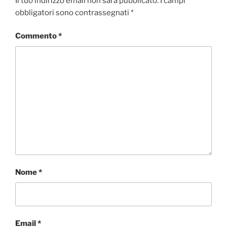
Il tuo indirizzo email non sarà pubblicato.
I campi
obbligatori sono contrassegnati
*
Commento
*
Nome
*
Email
*