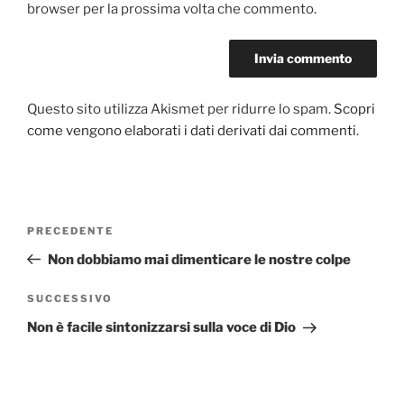
browser per la prossima volta che commento.
Questo sito utilizza Akismet per ridurre lo spam.
Scopri
come vengono elaborati i dati derivati dai commenti
.
Navigazione
PRECEDENTE
Articolo
articoli
precedente:
Non dobbiamo mai dimenticare le nostre colpe
SUCCESSIVO
Articolo
successivo
Non è facile sintonizzarsi sulla voce di Dio