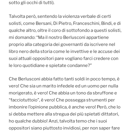
sotto gli occhi di tutti).
Talvolta però, sentendo la violenza verbale di certi
solisti, come Bersani, Di Pietro, Franceschini, Bindi, e di
qualche altro, oltre il coro di sottofondo a questi solisti,
mi domando: “Ma il nostro Berlusconi appartiene
proprio alla categoria dei governanti da iscrivere nel
libro nero della storia come le invettive e le accuse dei
suoi attuali oppositori pare vogliano farci credere con
le loro quotidiane e spietate condanne?”
Che Berlusconi abbia fatto tanti soldi in poco tempo, è
vero! Che sia un marito infedele ed un uomo per nulla
morigerato, è vero! Che abbia un tono da sbruffone e
“facciotuttoio”, è vero! Che possegga strumenti per
imbonire l’opinione pubblica, è anche vero! Però, che lo
si debba mettere alla stregua dei più spietati dittatori,
ho qualche dubbio! Anzi, talvolta temo che i suoi
oppositori siano piuttosto invidiosi, per non saper fare