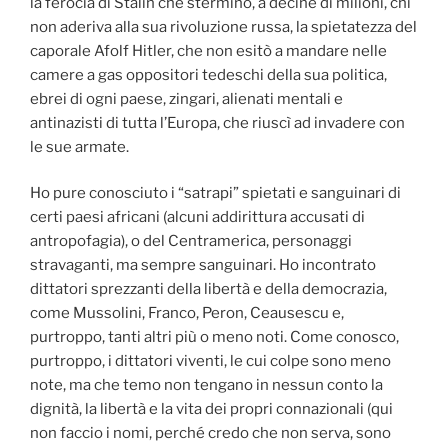
la ferocia di Stalin che sterminò, a decine di milioni, chi
non aderiva alla sua rivoluzione russa, la spietatezza del
caporale Afolf Hitler, che non esitò a mandare nelle
camere a gas oppositori tedeschi della sua politica,
ebrei di ogni paese, zingari, alienati mentali e
antinazisti di tutta l’Europa, che riuscì ad invadere con
le sue armate.
Ho pure conosciuto i “satrapi” spietati e sanguinari di
certi paesi africani (alcuni addirittura accusati di
antropofagia), o del Centramerica, personaggi
stravaganti, ma sempre sanguinari. Ho incontrato
dittatori sprezzanti della libertà e della democrazia,
come Mussolini, Franco, Peron, Ceausescu e,
purtroppo, tanti altri più o meno noti. Come conosco,
purtroppo, i dittatori viventi, le cui colpe sono meno
note, ma che temo non tengano in nessun conto la
dignità, la libertà e la vita dei propri connazionali (qui
non faccio i nomi, perché credo che non serva, sono