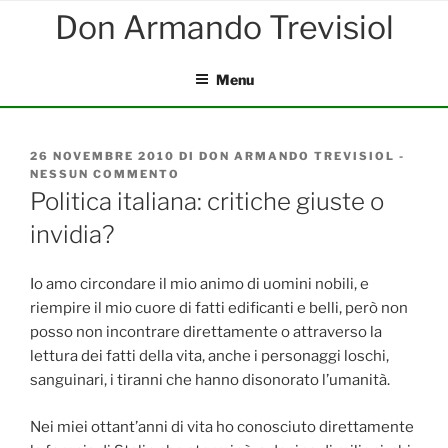
Salta
al
contenuto
Menu
PUBBLICATO
26 NOVEMBRE 2010
DI
DON ARMANDO TREVISIOL
-
IL
NESSUN COMMENTO
SU
POLITICA
Politica italiana: critiche giuste o
ITALIANA:
invidia?
CRITICHE
GIUSTE
O
INVIDIA?
Io amo circondare il mio animo di uomini nobili, e
riempire il mio cuore di fatti edificanti e belli, però non
posso non incontrare direttamente o attraverso la
lettura dei fatti della vita, anche i personaggi loschi,
sanguinari, i tiranni che hanno disonorato l’umanità.
Nei miei ottant’anni di vita ho conosciuto direttamente