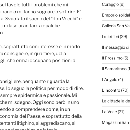
Coraggio
(9)
sul tavolo tutti i problemi che mi
pano o mi fanno sognare o soffrire. E’
Emporio solida
a. Svuotato il sacco del “don Vecchi” e
, mi lasciai andare a qualche
Galleria San Va
o.
I miei libri
(29)
, soprattutto con interesse e in modo
Il messaggio d
fu consigliere, in quartiere, della
Il Prossimo
(5)
figli, che ormai occupano posizioni di
Il Samaritano
(
L'Angelo
(4)
sigliere, per quanto riguarda la
se. Io seguo la politica per modo di dire,
L'Incontro
(70)
 sempre epidermica e passionale. Mi
La cittadella de
nche mi sdegno. Oggi sono però in uno
scendo a comprendere come, in un
La Voce
(21)
conomia del Paese, e soprattutto della
Magazzini San
ntanti litighino, si aggrediscano, si