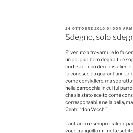
Salta
al
contenuto
PUBBLICATO
24 OTTOBRE 2010
DI
DON ARM
IL
Sdegno, solo sdeg
E’ venuto a trovarmi, e lo fa c
un po’ più libero degli altri e s
cortesia – uno dei consiglieri
lo conosco da quarant’anni, pri
come consigliere, ma sopratt
nella parrocchia in cui fui parr
che sia stato scelto come consi
corresponsabile nella bella, m
Centri “don Vecchi”.
Lanfranco è sempre calmo, pac
voce tranquilla mi mette subito