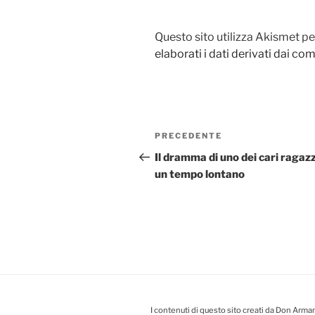
Questo sito utilizza Akismet pe
elaborati i dati derivati dai c
Navigazione
PRECEDENTE
Articolo
articoli
precedente:
Il dramma di uno dei cari ragazz
un tempo lontano
I contenuti di questo sito creati da Don Arman