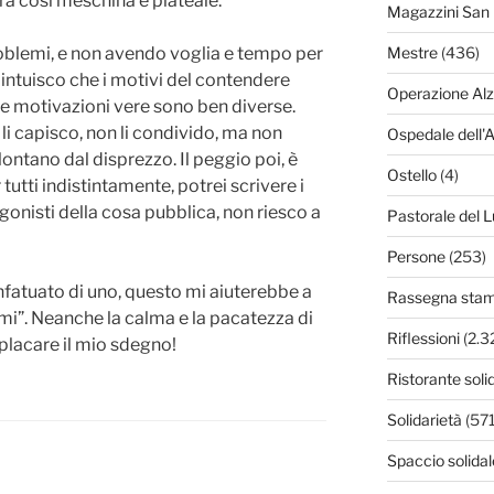
ra così meschina e plateale.
Magazzini San 
oblemi, e non avendo voglia e tempo per
Mestre
(436)
intuisco che i motivi del contendere
Operazione Al
le motivazioni vere sono ben diverse.
 li capisco, non li condivido, ma non
Ospedale dell'
ntano dal disprezzo. Il peggio poi, è
Ostello
(4)
tutti indistintamente, potrei scrivere i
gonisti della cosa pubblica, non riesco a
Pastorale del L
Persone
(253)
nfatuato di uno, questo mi aiuterebbe a
Rassegna sta
mi”. Neanche la calma e la pacatezza di
Riflessioni
(2.3
 placare il mio sdegno!
Ristorante soli
Solidarietà
(571
Spaccio solidal