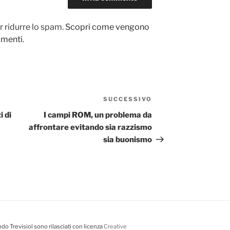
r ridurre lo spam.
Scopri come vengono
ommenti
.
SUCCESSIVO
Articolo
successivo
i di
I campi ROM, un problema da
affrontare evitando sia razzismo
sia buonismo
do Trevisiol sono rilasciati con licenza
Creative