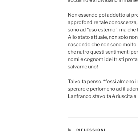
accusino e si dividano in manie
Non essendo poi addetto ai pr
approfondire tale conoscenza, 
sono ad “uso esterno”, ma che 
Allo stato attuale, non solo non
nascondo che non sono molto lo
che nutro questi sentimenti per 
nomi e cognomi dei tristi prota
salvarne uno!
Talvolta penso: “fossi almeno i
sperare e perlomeno ad illuder
Lanfranco stavolta è riuscita a
CATEGORIE
RIFLESSIONI