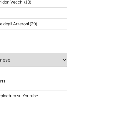
ri don Vecchi
(18)
le degli Arzeroni
(29)
NTI
rpinetum su Youtube