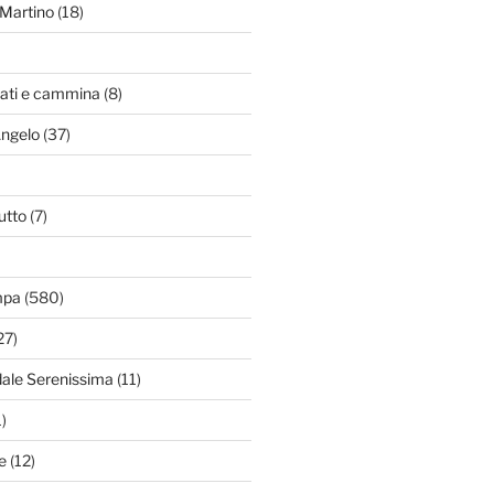
Martino
(18)
zati e cammina
(8)
Angelo
(37)
utto
(7)
mpa
(580)
27)
dale Serenissima
(11)
)
e
(12)