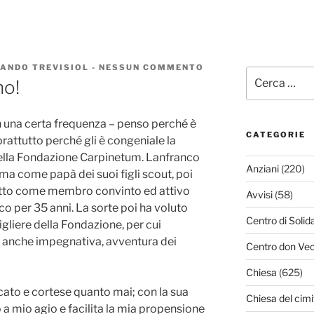
ANDO TREVISIOL
-
NESSUN COMMENTO
SU
Cerca:
SDEGNO,
no!
SOLO
SDEGNO!
on una certa frequenza – penso perché è
CATEGORIE
oprattutto perché gli è congeniale la
 della Fondazione Carpinetum. Lanfranco
Anziani
(220)
ma come papà dei suoi figli scout, poi
utto come membro convinto ed attivo
Avvisi
(58)
oco per 35 anni. La sorte poi ha voluto
Centro di Solid
gliere della Fondazione, per cui
a anche impegnativa, avventura dei
Centro don Vec
Chiesa
(625)
ato e cortese quanto mai; con la sua
Chiesa del cimi
 a mio agio e facilita la mia propensione