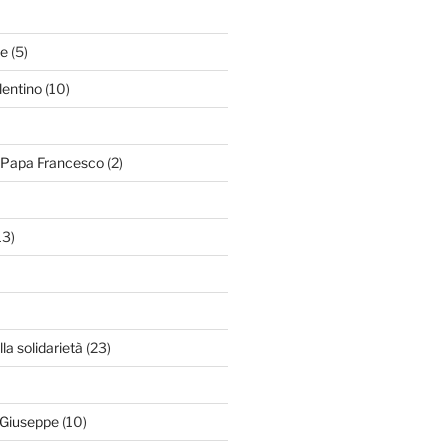
le
(5)
lentino
(10)
i Papa Francesco
(2)
13)
lla solidarietà
(23)
 Giuseppe
(10)