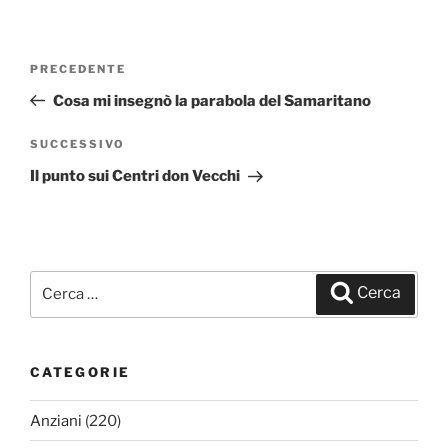
Navigazione
PRECEDENTE
Articolo
articoli
precedente:
Cosa mi insegnò la parabola del Samaritano
SUCCESSIVO
Articolo
successivo
Il punto sui Centri don Vecchi
Cerca:
Cerca
CATEGORIE
Anziani
(220)