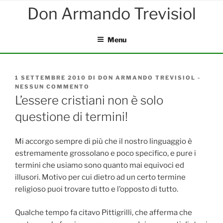
Salta
al
contenuto
Menu
PUBBLICATO
1 SETTEMBRE 2010
DI
DON ARMANDO TREVISIOL
-
IL
NESSUN COMMENTO
SU
L’ESSERE
L’essere cristiani non è solo
CRISTIANI
questione di termini!
NON
È
SOLO
QUESTIONE
Mi accorgo sempre di più che il nostro linguaggio è
DI
estremamente grossolano e poco specifico, e pure i
TERMINI!
termini che usiamo sono quanto mai equivoci ed
illusori. Motivo per cui dietro ad un certo termine
religioso puoi trovare tutto e l’opposto di tutto.
Qualche tempo fa citavo Pittigrilli, che afferma che