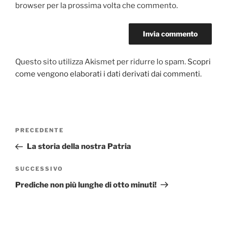
browser per la prossima volta che commento.
Questo sito utilizza Akismet per ridurre lo spam.
Scopri
come vengono elaborati i dati derivati dai commenti
.
Navigazione
PRECEDENTE
Articolo
articoli
precedente:
La storia della nostra Patria
SUCCESSIVO
Articolo
successivo
Prediche non più lunghe di otto minuti!