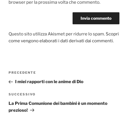
browser per la prossima volta che commento.
Questo sito utilizza Akismet per ridurre lo spam.
Scopri
come vengono elaborati i dati derivati dai commenti
.
Navigazione
PRECEDENTE
Articolo
articoli
precedente:
I miei rapporti con le anime di Dio
SUCCESSIVO
Articolo
successivo
La Prima Comunione dei bambini è un momento
prezioso!