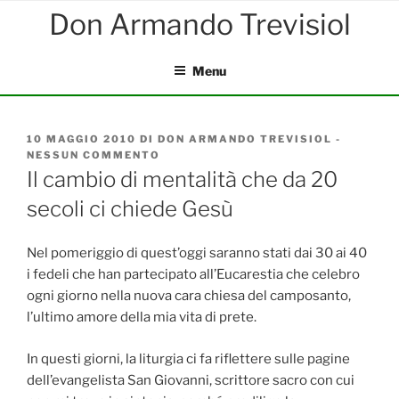
Salta
al
contenuto
Menu
PUBBLICATO
10 MAGGIO 2010
DI
DON ARMANDO TREVISIOL
-
IL
NESSUN COMMENTO
SU
IL
Il cambio di mentalità che da 20
CAMBIO
secoli ci chiede Gesù
DI
MENTALITÀ
CHE
DA
Nel pomeriggio di quest’oggi saranno stati dai 30 ai 40
20
i fedeli che han partecipato all’Eucarestia che celebro
SECOLI
ogni giorno nella nuova cara chiesa del camposanto,
CI
CHIEDE
l’ultimo amore della mia vita di prete.
GESÙ
In questi giorni, la liturgia ci fa riflettere sulle pagine
dell’evangelista San Giovanni, scrittore sacro con cui